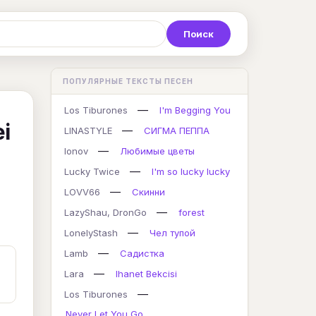
Р
С
Т
У
Ф
Х
Ц
ПОПУЛЯРНЫЕ ТЕКСТЫ ПЕСЕН
K
L
M
N
O
P
Q
—
Los Tiburones
I'm Begging You
ei
—
LINASTYLE
СИГМА ПЕППА
—
lonov
Любимые цветы
—
Lucky Twice
I'm so lucky lucky
—
LOVV66
Скинни
—
LazyShau, DronGo
forest
—
LonelyStash
Чел тупой
—
Lamb
Садистка
—
Lara
Ihanet Bekcisi
—
Los Tiburones
Never Let You Go