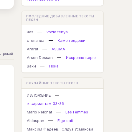
ПОСЛЕДНИЕ ДОБАВЛЕННЫЕ ТЕКСТЫ
ПЕСЕН
—
ния
vozle tebya
—
степанда
Камо грядеши
—
Ararat
ASUMA
строкой
—
Arsen Dossan
Искренне верю
—
Ваки
Пока
СЛУЧАЙНЫЕ ТЕКСТЫ ПЕСЕН
—
ИЗЛОЖЕНИЕ
к вариантам 33-36
—
Mario Pelchat
Les Femmes
—
Aldaspan
Elge qait
Максим Фадеев, Юлдуз Усманова