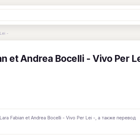
Ж
З
И
К
Л
М
Н
О
П
Lei -
B
C
D
E
F
G
H
I
J
 et Andrea Bocelli - Vivo Per L
Y
Z
#
ra Fabian et Andrea Bocelli - Vivo Per Lei -, а также перевод