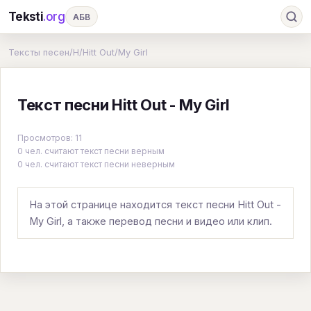
Teksti
.org
АБВ
Ru
А
Б
В
Г
Д
Е
Ж
З
Тексты песен
/
H
/
Hitt Out
/
My Girl
И
К
Л
М
Н
О
П
Р
С
Текст песни Hitt Out - My Girl
Т
У
Ф
Х
Ц
Ч
Ш
Э
Ю
Я
En
A
B
C
D
E
F
G
Просмотров: 11
0 чел. считают текст песни верным
H
I
J
K
L
M
N
O
P
0 чел. считают текст песни неверным
Q
R
S
T
U
V
W
X
Y
На этой странице находится текст песни Hitt Out -
Z
#
My Girl, а также перевод песни и видео или клип.