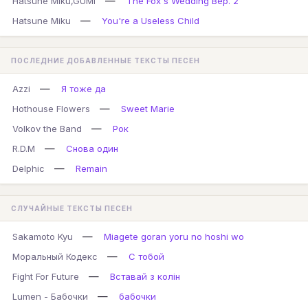
—
Hatsune Miku,GUMI
The Fox's Wedding Вер. 2
—
Hatsune Miku
You're a Useless Child
ПОСЛЕДНИЕ ДОБАВЛЕННЫЕ ТЕКСТЫ ПЕСЕН
—
Azzi
Я тоже да
—
Hothouse Flowers
Sweet Marie
—
Volkov the Band
Рок
—
R.D.M
Снова один
—
Delphic
Remain
СЛУЧАЙНЫЕ ТЕКСТЫ ПЕСЕН
—
Sakamoto Kyu
Miagete goran yoru no hoshi wo
—
Моральный Кодекс
С тобой
—
Fight For Future
Вставай з колін
—
Lumen - Бабочки
бабочки