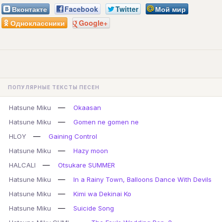
Вконтакте
Facebook
Twitter
Мой мир
Одноклассники
Google+
ПОПУЛЯРНЫЕ ТЕКСТЫ ПЕСЕН
—
Hatsune Miku
Okaasan
—
Hatsune Miku
Gomen ne gomen ne
—
HLOY
Gaining Control
—
Hatsune Miku
Hazy moon
—
HALCALI
Otsukare SUMMER
—
Hatsune Miku
In a Rainy Town, Balloons Dance With Devils
—
Hatsune Miku
Kimi wa Dekinai Ko
—
Hatsune Miku
Suicide Song