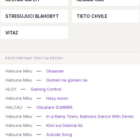
STRESUJUCI BLAHOBYT
TIETO CHVILE
VITAZ
ПОПУЛЯРНЫЕ ТЕКСТЫ ПЕСЕН
—
Hatsune Miku
Okaasan
—
Hatsune Miku
Gomen ne gomen ne
—
HLOY
Gaining Control
—
Hatsune Miku
Hazy moon
—
HALCALI
Otsukare SUMMER
—
Hatsune Miku
In a Rainy Town, Balloons Dance With Devils
—
Hatsune Miku
Kimi wa Dekinai Ko
—
Hatsune Miku
Suicide Song