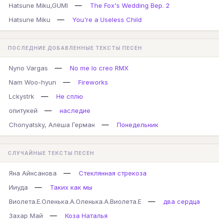
—
Hatsune Miku,GUMI
The Fox's Wedding Вер. 2
—
Hatsune Miku
You're a Useless Child
ПОСЛЕДНИЕ ДОБАВЛЕННЫЕ ТЕКСТЫ ПЕСЕН
—
Nyno Vargas
No me lo creo RMX
—
Nam Woo-hyun
Fireworks
—
Lckystrk
Не сплю
—
опитукей
наследие
—
Chonyatsky, Алёша Герман
Понедельник
СЛУЧАЙНЫЕ ТЕКСТЫ ПЕСЕН
—
Яна Айнсанова
Стеклянная стрекоза
—
Ииуда
Таких как мы
—
Виолета.Е.Оленька.А.Оленька.А.Виолета.Е
два сердца
—
Захар Май
Коза Наталья