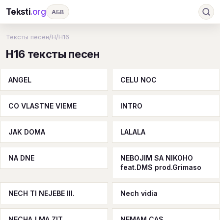
Teksti
.org
АБВ
Ru
А
Б
В
Г
Д
Е
Ж
З
Тексты песен
/
H
/
H16
H16 тексты песен
И
К
Л
М
Н
О
П
Р
С
Т
У
Ф
Х
Ц
Ч
Ш
Э
Ю
ANGEL
CELU NOC
Я
En
A
B
C
D
E
F
G
CO VLASTNE VIEME
INTRO
H
I
J
K
L
M
N
O
P
Q
R
S
T
U
V
W
X
Y
JAK DOMA
LALALA
Z
#
NA DNE
NEBOJIM SA NIKOHO
feat.DMS prod.Grimaso
NECH TI NEJEBE III.
Nech vidia
NECHAJ MA ZIT
NEMAM CAS