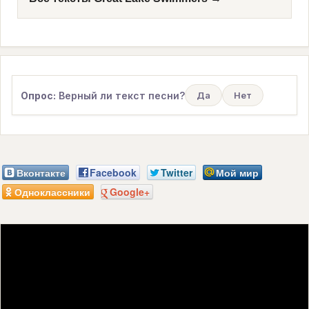
Опрос:
Верный ли текст песни?
Да
Нет
Вконтакте
Facebook
Twitter
Мой мир
Одноклассники
Google+