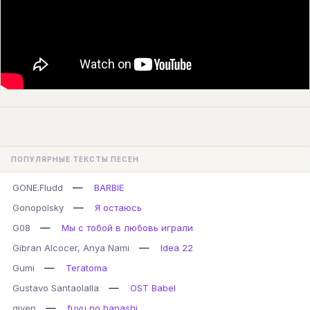
ПОПУЛЯРНЫЕ ТЕКСТЫ ПЕСЕН
—
GONE.Fludd
BARBIE
—
Gonopolsky
Я остаюсь
—
G08
Мы с тобой в любовь играли
—
Gibran Alcocer, Anya Nami
Idea 22
—
Gumi
Teratoma
—
Gustavo Santaolalla
OST Babel
—
given
fuyu no hanashi