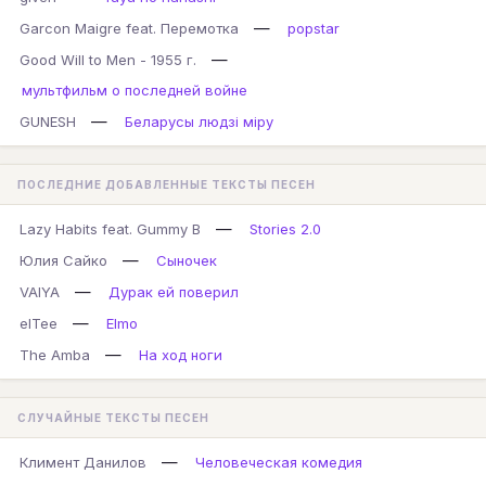
—
Garcon Maigre feat. Перемотка
popstar
—
Good Will to Men - 1955 г.
мультфильм о последней войне
—
GUNESH
Беларусы людзi мiру
ПОСЛЕДНИЕ ДОБАВЛЕННЫЕ ТЕКСТЫ ПЕСЕН
—
Lazy Habits feat. Gummy B
Stories 2.0
—
Юлия Сайко
Сыночек
—
VAIYA
Дурак ей поверил
—
elTee
Elmo
—
The Amba
На ход ноги
СЛУЧАЙНЫЕ ТЕКСТЫ ПЕСЕН
—
Климент Данилов
Человеческая комедия