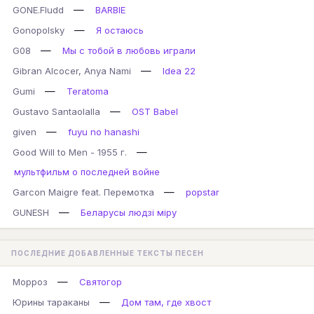
—
GONE.Fludd
BARBIE
—
Gonopolsky
Я остаюсь
—
G08
Мы с тобой в любовь играли
—
Gibran Alcocer, Anya Nami
Idea 22
—
Gumi
Teratoma
—
Gustavo Santaolalla
OST Babel
—
given
fuyu no hanashi
—
Good Will to Men - 1955 г.
мультфильм о последней войне
—
Garcon Maigre feat. Перемотка
popstar
—
GUNESH
Беларусы людзi мiру
ПОСЛЕДНИЕ ДОБАВЛЕННЫЕ ТЕКСТЫ ПЕСЕН
—
Морроз
Святогор
—
Юрины тараканы
Дом там, где хвост