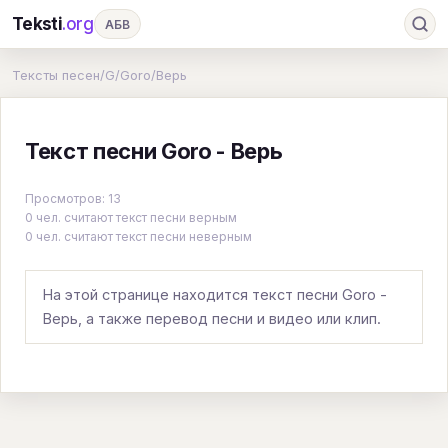
Teksti
.org
АБВ
Ru
А
Б
В
Г
Д
Е
Ж
З
Тексты песен
/
G
/
Goro
/
Верь
И
К
Л
М
Н
О
П
Р
С
Текст песни Goro - Верь
Т
У
Ф
Х
Ц
Ч
Ш
Э
Ю
Я
En
A
B
C
D
E
F
G
Просмотров: 13
0 чел. считают текст песни верным
H
I
J
K
L
M
N
O
P
0 чел. считают текст песни неверным
Q
R
S
T
U
V
W
X
Y
На этой странице находится текст песни Goro -
Z
#
Верь, а также перевод песни и видео или клип.