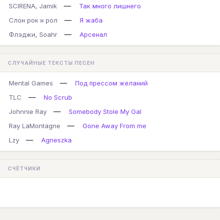
—
SCIRENA, Jamik
Так много лишнего
—
Слон рок н рол
Я жаба
—
Флэджи, Soahr
Арсенал
СЛУЧАЙНЫЕ ТЕКСТЫ ПЕСЕН
—
Mental Games
Под прессом желаний
—
TLC
No Scrub
—
Johnnie Ray
Somebody Stole My Gal
—
Ray LaMontagne
Gone Away From me
—
Lzy
Agneszka
СЧЁТЧИКИ