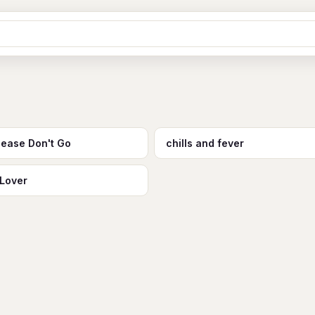
Ж
З
И
К
Л
М
Н
О
П
B
C
D
E
F
G
H
I
J
Y
Z
#
lease Don't Go
chills and fever
Lover