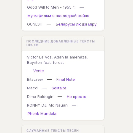
—
Good Will to Men - 1955 г.
мультфильм о последней войне
—
GUNESH
Беларусы людзi мiру
ПОСЛЕДНИЕ ДОБАВЛЕННЫЕ ТЕКСТЫ
ПЕСЕН
Victor La Voz, Adan la amenaza,
Bayriton feat. forest
—
Vente
—
Bitscrew
Final Note
—
Macci
Solitaire
—
Dima Raldugin
Не просто
—
RONNY DJ, Mc Nauan
Phonk Mandela
СЛУЧАЙНЫЕ ТЕКСТЫ ПЕСЕН