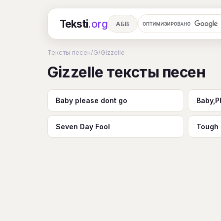
Teksti
.org
АБВ
Ru
А
Б
В
Г
Д
Е
Тексты песен
/
G
/
Gizzelle
Gizzelle тексты песен
Ч
Ш
Э
Ю
Я
En
A
R
S
T
U
V
W
X
Baby please dont go
Baby,P
Seven Day Fool
Tough 