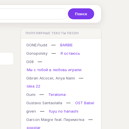
Р
С
Т
У
Ф
Х
Ц
ПОПУЛЯРНЫЕ ТЕКСТЫ ПЕСЕН
K
L
M
N
O
P
Q
—
GONE.Fludd
BARBIE
—
Gonopolsky
Я остаюсь
—
G08
Мы с тобой в любовь играли
—
Gibran Alcocer, Anya Nami
Idea 22
—
Gumi
Teratoma
—
Gustavo Santaolalla
OST Babel
—
given
fuyu no hanashi
—
Garcon Maigre feat. Перемотка
popstar