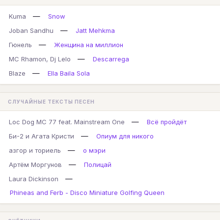
—
Kuma
Snow
—
Joban Sandhu
Jatt Mehkma
—
Гюнель
Женщина на миллион
—
MC Rhamon, Dj Lelo
Descarrega
—
Blaze
Ella Baila Sola
СЛУЧАЙНЫЕ ТЕКСТЫ ПЕСЕН
—
Loc Dog MC 77 feat. Mainstream One
Всё пройдёт
—
Би-2 и Агата Кристи
Опиум для никого
—
азгор и ториель
о мэри
—
Артём Моргунов
Полицай
—
Laura Dickinson
Phineas and Ferb - Disco Miniature Golfing Queen