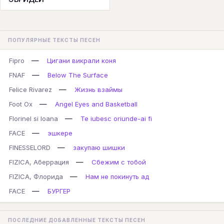
ПОПУЛЯРНЫЕ ТЕКСТЫ ПЕСЕН
—
Fipro
Цигани викрали коня
—
FNAF
Below The Surface
—
Felice Rivarez
Жизнь взаймы
—
Foot Ox
Angel Eyes and Basketball
—
Florinel si Ioana
Te iubesc oriunde-ai fi
—
FACE
эшкере
—
FINESSELORD
закупаю шишки
—
FIZICA, Аберрация
Сбежим с тобой
—
FIZICA, Флорида
Нам не покинуть ад
—
FACE
БУРГЕР
ПОСЛЕДНИЕ ДОБАВЛЕННЫЕ ТЕКСТЫ ПЕСЕН