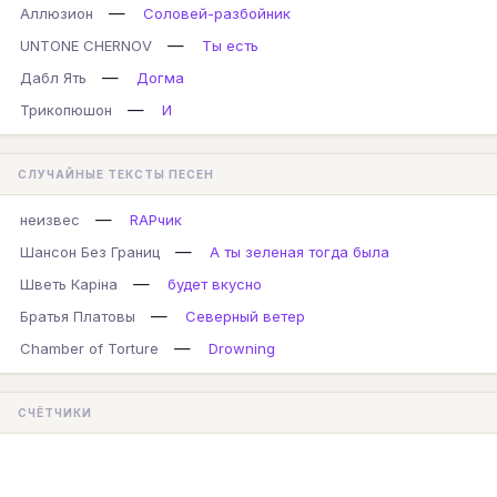
—
Аллюзион
Соловей-разбойник
—
UNTONE CHERNOV
Ты есть
—
Дабл Ять
Догма
—
Трикопюшон
И
СЛУЧАЙНЫЕ ТЕКСТЫ ПЕСЕН
—
неизвес
RAPчик
—
Шансон Без Границ
А ты зеленая тогда была
—
Шветь Каріна
будет вкусно
—
Братья Платовы
Северный ветер
—
Chamber of Torture
Drowning
СЧЁТЧИКИ