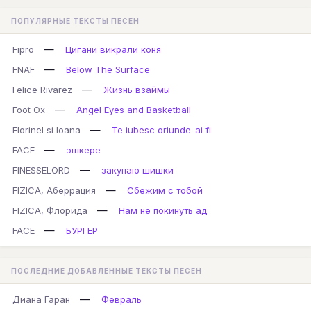
ПОПУЛЯРНЫЕ ТЕКСТЫ ПЕСЕН
—
Fipro
Цигани викрали коня
—
FNAF
Below The Surface
—
Felice Rivarez
Жизнь взаймы
—
Foot Ox
Angel Eyes and Basketball
—
Florinel si Ioana
Te iubesc oriunde-ai fi
—
FACE
эшкере
—
FINESSELORD
закупаю шишки
—
FIZICA, Аберрация
Сбежим с тобой
—
FIZICA, Флорида
Нам не покинуть ад
—
FACE
БУРГЕР
ПОСЛЕДНИЕ ДОБАВЛЕННЫЕ ТЕКСТЫ ПЕСЕН
—
Диана Гаран
Февраль