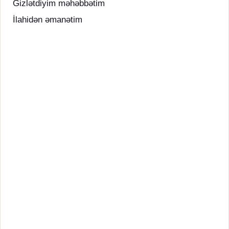
Gizlətdiyim məhəbbətim
İlahidən əmanətim