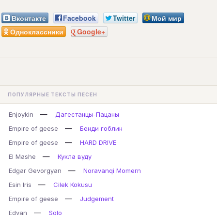
Вконтакте
Facebook
Twitter
Мой мир
Одноклассники
Google+
ПОПУЛЯРНЫЕ ТЕКСТЫ ПЕСЕН
—
Enjoykin
Дагестанцы-Пацаны
—
Empire of geese
Бенди гоблин
—
Empire of geese
HARD DRIVE
—
El Mashe
Кукла вуду
—
Edgar Gevorgyan
Noravanqi Momern
—
Esin Iris
Cilek Kokusu
—
Empire of geese
Judgement
—
Edvan
Solo