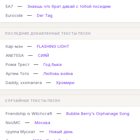
—
EA7
Знаешь что брат давай с тобой посидим
—
Eurocide
Der Tag
ПОСЛЕДНИЕ ДОБАВЛЕННЫЕ ТЕКСТЫ ПЕСЕН
—
Кар-мэн
FLASHING LIGHT
—
ANETESA
СИЯЙ
—
Рома Трест
Год быка
—
Артем Тото
Любовь война
—
Daddy, xxxmanera
Хромири
СЛУЧАЙНЫЕ ТЕКСТЫ ПЕСЕН
—
Friendship is Witchcraft
Bubble Berry's Orphanage Song
—
NoizMC
Москва
—
группа Мускат
Новый день