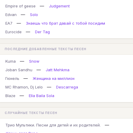
—
Empire of geese
Judgement
—
Edvan
Solo
—
EA7
Знаешь что брат давай с тобой посидим
—
Eurocide
Der Tag
ПОСЛЕДНИЕ ДОБАВЛЕННЫЕ ТЕКСТЫ ПЕСЕН
—
Kuma
Snow
—
Joban Sandhu
Jatt Mehkma
—
Гюнель
Женщина на миллион
—
MC Rhamon, Dj Lelo
Descarrega
—
Blaze
Ella Baila Sola
СЛУЧАЙНЫЕ ТЕКСТЫ ПЕСЕН
—
Трио Мультики. Песни для детей и их родителей.