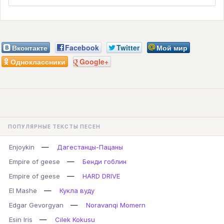
Вконтакте
Facebook
Twitter
Мой мир
Одноклассники
Google+
ПОПУЛЯРНЫЕ ТЕКСТЫ ПЕСЕН
—
Enjoykin
Дагестанцы-Пацаны
—
Empire of geese
Бенди гоблин
—
Empire of geese
HARD DRIVE
—
El Mashe
Кукла вуду
—
Edgar Gevorgyan
Noravanqi Momern
—
Esin Iris
Cilek Kokusu