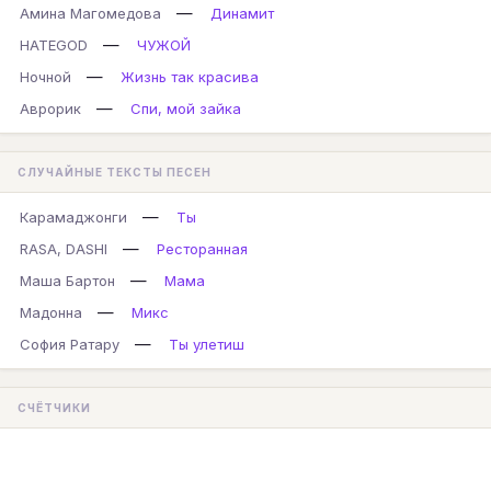
—
Амина Магомедова
Динамит
—
HATEGOD
ЧУЖОЙ
—
Ночной
Жизнь так красива
—
Аврорик
Спи, мой зайка
СЛУЧАЙНЫЕ ТЕКСТЫ ПЕСЕН
—
Карамаджонги
Ты
—
RASA, DASHI
Ресторанная
—
Маша Бартон
Мама
—
Мадонна
Микс
—
София Ратару
Ты улетиш
СЧЁТЧИКИ