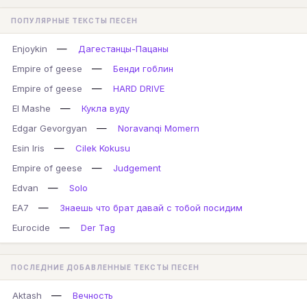
ПОПУЛЯРНЫЕ ТЕКСТЫ ПЕСЕН
—
Enjoykin
Дагестанцы-Пацаны
—
Empire of geese
Бенди гоблин
—
Empire of geese
HARD DRIVE
—
El Mashe
Кукла вуду
—
Edgar Gevorgyan
Noravanqi Momern
—
Esin Iris
Cilek Kokusu
—
Empire of geese
Judgement
—
Edvan
Solo
—
EA7
Знаешь что брат давай с тобой посидим
—
Eurocide
Der Tag
ПОСЛЕДНИЕ ДОБАВЛЕННЫЕ ТЕКСТЫ ПЕСЕН
—
Aktash
Вечность