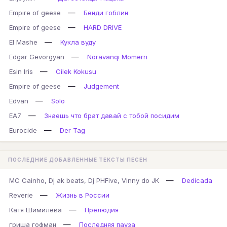
—
Empire of geese
Бенди гоблин
—
Empire of geese
HARD DRIVE
—
El Mashe
Кукла вуду
—
Edgar Gevorgyan
Noravanqi Momern
—
Esin Iris
Cilek Kokusu
—
Empire of geese
Judgement
—
Edvan
Solo
—
EA7
Знаешь что брат давай с тобой посидим
—
Eurocide
Der Tag
ПОСЛЕДНИЕ ДОБАВЛЕННЫЕ ТЕКСТЫ ПЕСЕН
—
MC Cainho, Dj ak beats, Dj PHFive, Vinny do JK
Dedicada
—
Reverie
Жизнь в России
—
Катя Шимилёва
Прелюдия
—
гриша гофман
Последняя пауза