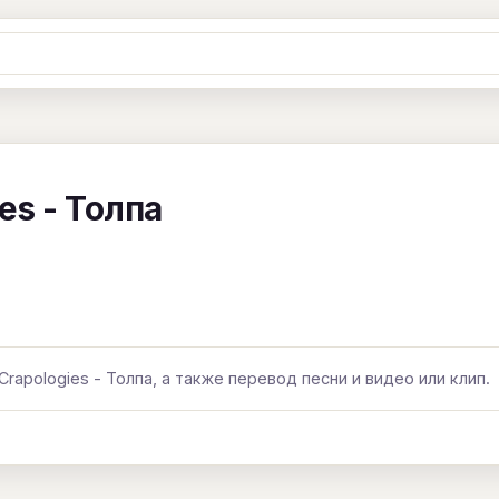
Ж
З
И
К
Л
М
Н
О
П
B
C
D
E
F
G
H
I
J
es - Толпа
Y
Z
#
rapologies - Толпа, а также перевод песни и видео или клип.