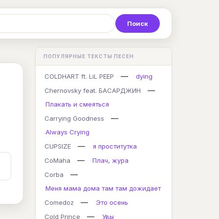
Р
С
Т
У
Ф
Х
Ц
ПОПУЛЯРНЫЕ ТЕКСТЫ ПЕСЕН
K
L
M
N
O
P
Q
—
COLDHART ft. LiL PEEP
dying
—
Chernovsky feat. БАСАРДЖИН
Плакать и смеяться
—
Carrying Goodness
Always Crying
—
CUPSIZE
я проститутка
—
CoMaha
Плач, жура
—
Corba
Меня мама дома там там дожидает
—
Comedoz
Это осень
—
Cold Prince
Увы