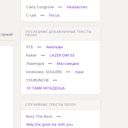
—
Carly Cosgrove
Headaches
—
C-ute
Focus
ПОСЛЕДНИЕ ДОБАВЛЕННЫЕ ТЕКСТЫ
строкой
ПЕСЕН
—
ХТБ
Амальфи
—
Ksiker
LAZER DIM 55
—
Ловитура
Массмедиа
—
lonelovee, SOULERS
луна
—
YOURUNCHE
УСТАМИ МЛАДЕНЦА
СЛУЧАЙНЫЕ ТЕКСТЫ ПЕСЕН
—
Ross The Boss
May the gods be with you