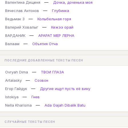
—
Валентина Дещеня
Дочка, доченька моя
—
Вячеслав Антонов
Глубинка
—
Ведьмак 3
Колыбельная горя
—
Валерий Ховалыг
Кежээ орай
—
ВАРДАНИК
АРАРАТ МЕР ЛЕРНА
—
Валаам
Объятия Отча
ПОСЛЕДНИЕ ДОБАВЛЕННЫЕ ТЕКСТЫ ПЕСЕН
—
Ovryah Dima
ТВОИ ГЛАЗА
—
Artalasky
Созвон
—
Егор Гайдук
Другие ищут пусть её вину
—
Istokiya
Гнев
—
Nella Kharisma
Ada Gajah Dibalik Batu
СЛУЧАЙНЫЕ ТЕКСТЫ ПЕСЕН