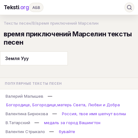
Teksti
.org
АБВ
Ru
А
Б
В
Г
Д
Е
Ж
З
Тексты песен
/
В
/
время приключений Марселин
время приключений Марселин тексты
И
К
Л
М
Н
О
П
Р
С
песен
Т
У
Ф
Х
Ц
Ч
Ш
Э
Ю
Я
En
A
B
C
D
E
F
G
Земля Ууу
H
I
J
K
L
M
N
O
P
Q
R
S
T
U
V
W
X
Y
ПОПУЛЯРНЫЕ ТЕКСТЫ ПЕСЕН
Z
#
—
Валерий Малышев
Богородице, Богородице,матерь Света, Любви и Добра
—
Валентина Бирюкова
Россия, твое имя шепчут волны
—
В.Татарский
медаль за город Вашингтон
—
Валентин Стрыкало
бувайте