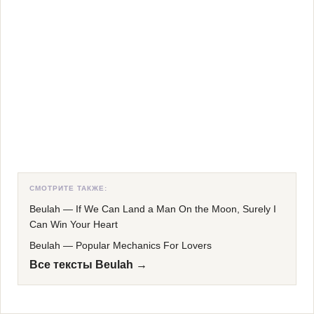
СМОТРИТЕ ТАКЖЕ:
Beulah
—
If We Can Land a Man On the Moon, Surely I
Can Win Your Heart
Beulah
—
Popular Mechanics For Lovers
Все тексты Beulah →