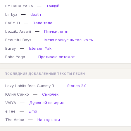
—
BY BABA YAGA
Танцуй
—
bir kyz
death
—
BABY Ti
Тала тала
—
bezzik, Arsarii
Птички летят
—
Beautiful Boys
Меня волнуешь только ты
—
Buray
Istersen Yak
—
Baba Yaga
Протираю автомат
ПОСЛЕДНИЕ ДОБАВЛЕННЫЕ ТЕКСТЫ ПЕСЕН
—
Lazy Habits feat. Gummy B
Stories 2.0
—
Юлия Сайко
Сыночек
—
VAIYA
Дурак ей поверил
—
elTee
Elmo
—
The Amba
На ход ноги