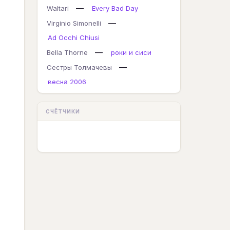
—
Waltari
Every Bad Day
—
Virginio Simonelli
Ad Occhi Chiusi
—
Bella Thorne
роки и сиси
—
Сестры Толмачевы
весна 2006
СЧЁТЧИКИ