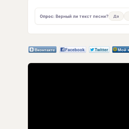
Опрос:
Верный ли текст песни?
Да
Вконтакте
Facebook
Twitter
Мой 