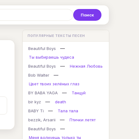
Р
С
Т
У
Ф
Х
Ц
ПОПУЛЯРНЫЕ ТЕКСТЫ ПЕСЕН
K
L
M
N
O
P
Q
—
Beautiful Boys
Ты выбираешь чудеса
—
Beautiful Boys
Нежная Любовь
—
Bob Walter
Цвет твоих зелёных глаз
—
BY BABA YAGA
Танцуй
—
bir kyz
death
—
BABY Ti
Тала тала
—
bezzik, Arsarii
Птички летят
—
Beautiful Boys
Меня волнуешь только ты