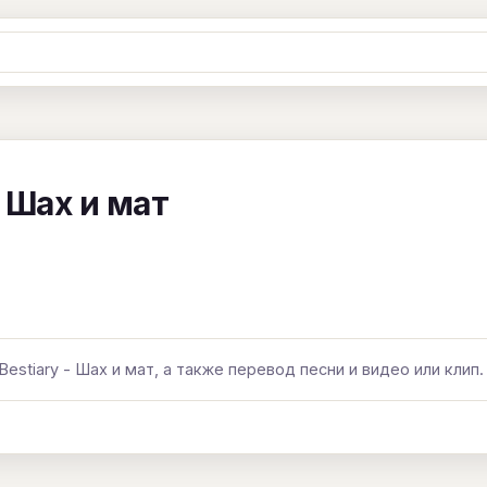
Ж
З
И
К
Л
М
Н
О
П
B
C
D
E
F
G
H
I
J
- Шах и мат
Y
Z
#
estiary - Шах и мат, а также перевод песни и видео или клип.