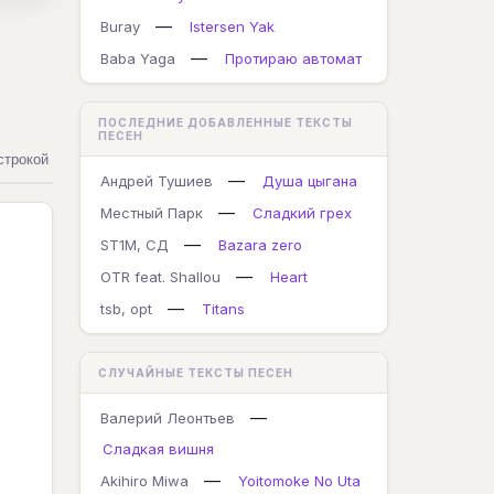
—
Buray
Istersen Yak
—
Baba Yaga
Протираю автомат
ПОСЛЕДНИЕ ДОБАВЛЕННЫЕ ТЕКСТЫ
ПЕСЕН
строкой
—
Андрей Тушиев
Душа цыгана
—
Местный Парк
Сладкий грех
—
ST1M, СД
Bazara zero
—
OTR feat. Shallou
Heart
—
tsb, opt
Titans
СЛУЧАЙНЫЕ ТЕКСТЫ ПЕСЕН
—
Валерий Леонтьев
Слaдкaя вишня
—
Akihiro Miwa
Yoitomoke No Uta