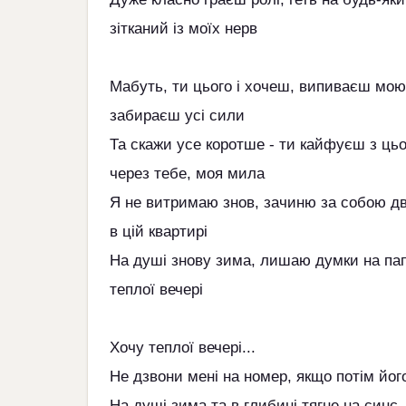
зітканий із моїх нерв
Мабуть, ти цього і хочеш, випиваєш мою 
забираєш усі сили
Та скажи усе коротше - ти кайфуєш з цьо
через тебе, моя мила
Я не витримаю знов, зачиню за собою две
в цій квартирі
На душі знову зима, лишаю думки на папе
теплої вечері
Хочу теплої вечері...
Не дзвони мені на номер, якщо потім йог
На душі зима та в глибині тягне на синє..