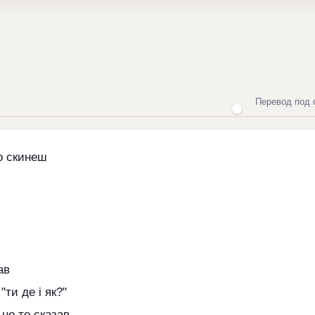
Перевод под 
о скинеш
ав
"ти де і як?"
 не те сказав