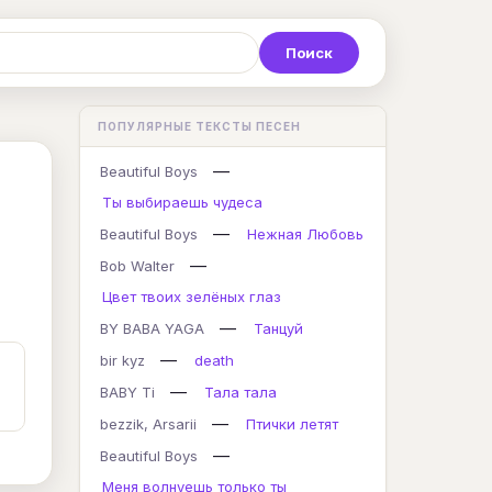
Р
С
Т
У
Ф
Х
Ц
ПОПУЛЯРНЫЕ ТЕКСТЫ ПЕСЕН
K
L
M
N
O
P
Q
—
Beautiful Boys
Ты выбираешь чудеса
—
Beautiful Boys
Нежная Любовь
—
Bob Walter
Цвет твоих зелёных глаз
—
BY BABA YAGA
Танцуй
—
bir kyz
death
—
BABY Ti
Тала тала
—
bezzik, Arsarii
Птички летят
—
Beautiful Boys
Меня волнуешь только ты