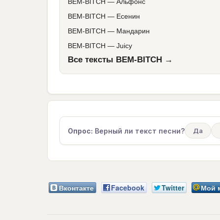
BEM-BITCH
—
Альфонс
BEM-BITCH
—
Есенин
BEM-BITCH
—
Мандарин
BEM-BITCH
—
Juicy
Все тексты BEM-BITCH →
Опрос:
Верный ли текст песни?
Да
Вконтакте
Facebook
Twitter
Мой 