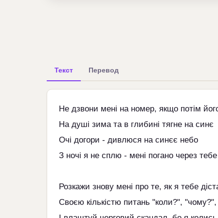
Текст
Перевод
Не дзвони мені на номер, якщо потім йог
На душі зима та в глибині тягне на синє
Очі догори - дивлюся на синєє небо
З ночі я не сплю - мені погано через тебе
Розкажи знову мені про те, як я тебе діст
Своєю кількістю питань "коли?", "чому?", 
І влаштуй черговий скандал, бо я колись