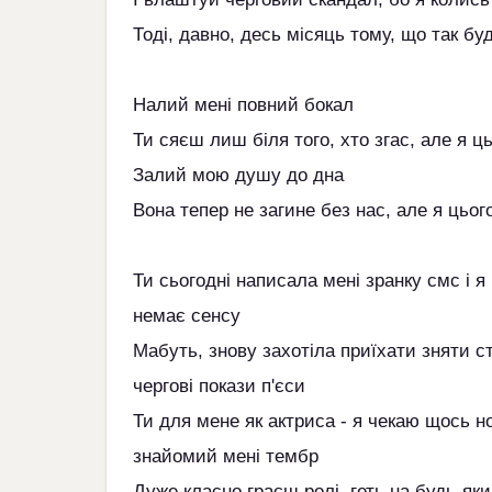
Тоді, давно, десь місяць тому, що так буд
Налий мені повний бокал
Ти сяєш лиш біля того, хто згас, але я ц
Залий мою душу до дна
Вона тепер не загине без нас, але я цьог
Ти сьогодні написала мені зранку смс і я
немає сенсу
Мабуть, знову захотіла приїхати зняти с
чергові покази п'єси
Ти для мене як актриса - я чекаю щось но
знайомий мені тембр
Дуже класно граєш ролі, геть на будь-яки