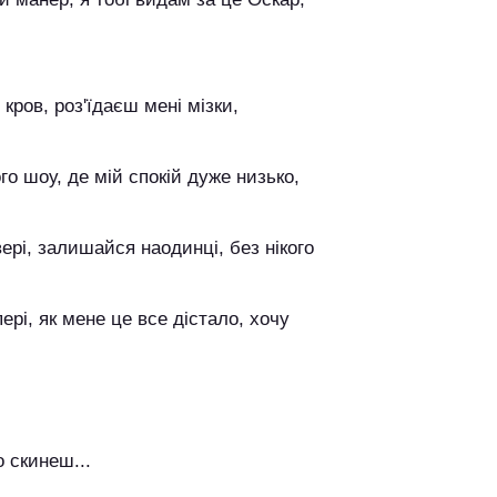
кров, роз'їдаєш мені мізки,
го шоу, де мій спокій дуже низько,
рі, залишайся наодинці, без нікого
рі, як мене це все дістало, хочу
о скинеш...
.