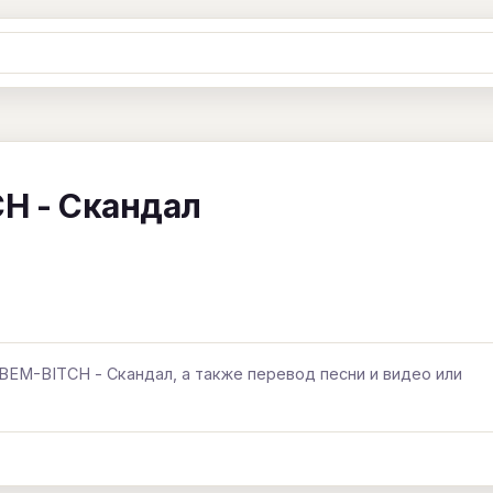
Ж
З
И
К
Л
М
Н
О
П
B
C
D
E
F
G
H
I
J
CH - Скандал
Y
Z
#
 BEM-BITCH - Скандал, а также перевод песни и видео или