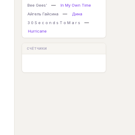
—
Bee Gees'
In My Own Time
—
Айгель Гайсина
Дина
—
3 0 S e c o n d s T o M a r s
Hurricane
СЧЁТЧИКИ