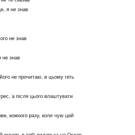
е, я не знав
ього не знав
о не знав
 його не прочитаю, в цьому геть
трес, а після цього влаштувати
ве, кожного разу, коли чую цей
й манер, я тобі видам за це Оскар,