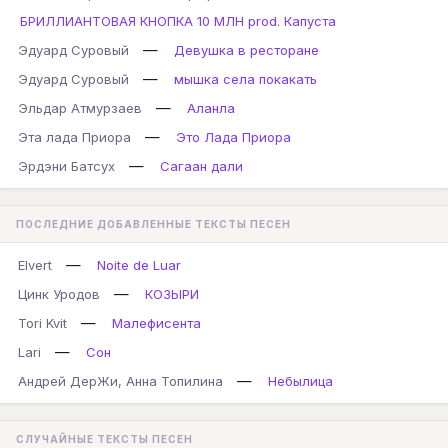
БРИЛЛИАНТОВАЯ КНОПКА 10 МЛН prod. Капуста
—
Эдуард Суровый
Девушка в ресторане
—
Эдуард Суровый
мышка села покакать
—
Эльдар Атмурзаев
Аланла
—
Эта лада Приора
Это Лада Приора
—
Эрдэни Батсух
Сагаан дали
ПОСЛЕДНИЕ ДОБАВЛЕННЫЕ ТЕКСТЫ ПЕСЕН
—
Elvert
Noite de Luar
—
Цинк Уродов
КОЗЫРИ
—
Tori Kvit
Малефисента
—
Lari
Сон
—
Андрей ДерЖи, Анна Топилина
Небылица
СЛУЧАЙНЫЕ ТЕКСТЫ ПЕСЕН