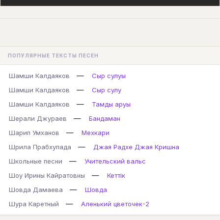
ПОПУЛЯРНЫЕ ТЕКСТЫ ПЕСЕН
—
Шамши Калдаяков
Сыр сулуы
—
Шамши Калдаяков
Сыр сулу
—
Шамши Калдаяков
Тамды аруы
—
Шерали Джураев
Бандаман
—
Шарип Умханов
Мехкари
—
Шрила Прабхупада
Джая Радхе Джая Кришна
—
Школьные песни
Учительский вальс
—
Шоу Ирины Кайратовны
Кеттік
—
Шовда Дамаева
Шовда
—
Шура Каретный
Аленький цветочек-2