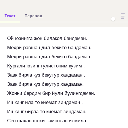
Текст
Перевод
Ой юзингга жон билакол бандаман.
Мехри равшан дил бекито бандаман.
Мехри равшан дил бекито бандаман.
Кургали юзинг гулистоним кузим .
Завк бирла куз бекутур хандаман .
Завк бирла куз бекутур хандаман.
Жонни бердим бир йули йулингдаман.
Ишкинг ила то киёмат зиндаман .
Ишкинг бирла то киёмат зиндаман.
Сен шахан шохи замонсан исмила .