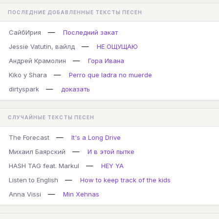
ПОСЛЕДНИЕ ДОБАВЛЕННЫЕ ТЕКСТЫ ПЕСЕН
—
СайбИрия
Последний закат
—
Jessie Vatutin, вайлд
НЕ ОЩУЩАЮ
—
Андрей Крамолин
Гора Ивана
—
Kiko y Shara
Perro que ladra no muerde
—
dirtyspark
доказать
СЛУЧАЙНЫЕ ТЕКСТЫ ПЕСЕН
—
The Forecast
It's a Long Drive
—
Михаил Баярский
И в этой пытке
—
HASH TAG feat. Markul
HEY YA
—
Listen to English
How to keep track of the kids
—
Anna Vissi
Min Xehnas