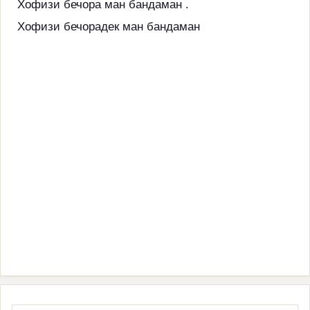
Хофизи бечора ман бандаман .
Хофизи бечорадек ман бандаман