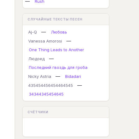
—
Rush
СЛУЧАЙНЫЕ ТЕКСТЫ ПЕСЕН
—
Aj-Q
Любовь
—
Vanessa Amorosi
One Thing Leads to Another
—
Людоед
Последний гвоздь для гроба
—
Nicky Astria
Bidadari
—
435454456454464545
34344345454645
СЧЁТЧИКИ