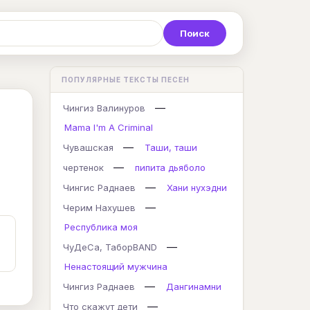
Р
С
Т
У
Ф
Х
Ц
ПОПУЛЯРНЫЕ ТЕКСТЫ ПЕСЕН
K
L
M
N
O
P
Q
—
Чингиз Валинуров
Mama I'm A Criminal
—
Чувашская
Таши, таши
—
чертенок
пипита дьяболо
—
Чингис Раднаев
Хани нухэдни
—
Черим Нахушев
Республика моя
—
ЧуДеСа, ТаборBAND
Ненастоящий мужчина
—
Чингиз Раднаев
Дангинамни
—
Что скажут дети