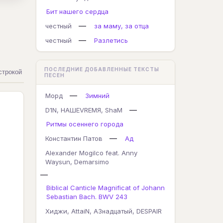
Бит нашего сердца
—
честный
за маму, за отца
—
честный
Разлетись
ПОСЛЕДНИЕ ДОБАВЛЕННЫЕ ТЕКСТЫ
строкой
ПЕСЕН
—
Морд
Зимний
—
D1N, НАШЕVREMЯ, ShaM
Ритмы осеннего города
—
Константин Патов
Ад
Alexander Mogilco feat. Anny
Waysun, Demarsimo
—
Biblical Canticle Magnificat of Johann
Sebastian Bach. BWV 243
Хиджи, AttaiN, А3надцатый, DESPAIR