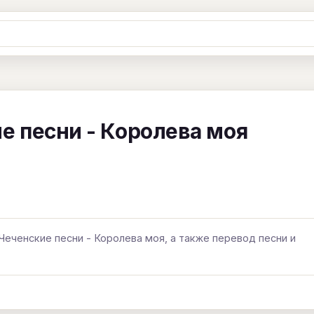
Ж
З
И
К
Л
М
Н
О
П
B
C
D
E
F
G
H
I
J
е песни - Королева моя
Y
Z
#
Чеченские песни - Королева моя, а также перевод песни и