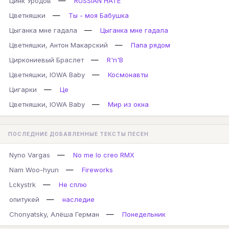
—
Цинк Уродов
RUSSIAN HATE
—
Цветняшки
Ты - моя Бабушка
—
Цыганка мне гадала
Цыганка мне гадала
—
Цветняшки, Антон Макарский
Папа рядом
—
Циркониевый Браслет
R'n'B
—
Цветняшки, IOWA Baby
Космонавты
—
Цигарки
Це
—
Цветняшки, IOWA Baby
Мир из окна
ПОСЛЕДНИЕ ДОБАВЛЕННЫЕ ТЕКСТЫ ПЕСЕН
—
Nyno Vargas
No me lo creo RMX
—
Nam Woo-hyun
Fireworks
—
Lckystrk
Не сплю
—
опитукей
наследие
—
Chonyatsky, Алёша Герман
Понедельник