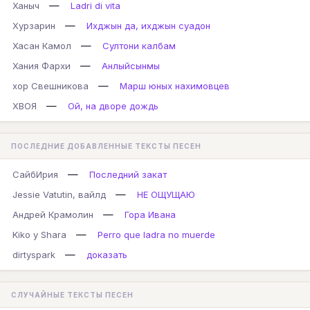
—
Ханыч
Ladri di vita
—
Хурзарин
Ихджын да, ихджын суадон
—
Хасан Камол
Султони калбам
—
Хания Фархи
Анлыйсынмы
—
хор Свешникова
Марш юных нахимовцев
—
ХВОЯ
Ой, на дворе дождь
ПОСЛЕДНИЕ ДОБАВЛЕННЫЕ ТЕКСТЫ ПЕСЕН
—
СайбИрия
Последний закат
—
Jessie Vatutin, вайлд
НЕ ОЩУЩАЮ
—
Андрей Крамолин
Гора Ивана
—
Kiko y Shara
Perro que ladra no muerde
—
dirtyspark
доказать
СЛУЧАЙНЫЕ ТЕКСТЫ ПЕСЕН