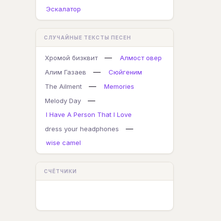
Эскалатор
СЛУЧАЙНЫЕ ТЕКСТЫ ПЕСЕН
—
Хромой бизквит
Алмост овер
—
Алим Газаев
Сюйгеним
—
The Ailment
Memories
—
Melody Day
I Have A Person That I Love
—
dress your headphones
wise camel
СЧЁТЧИКИ