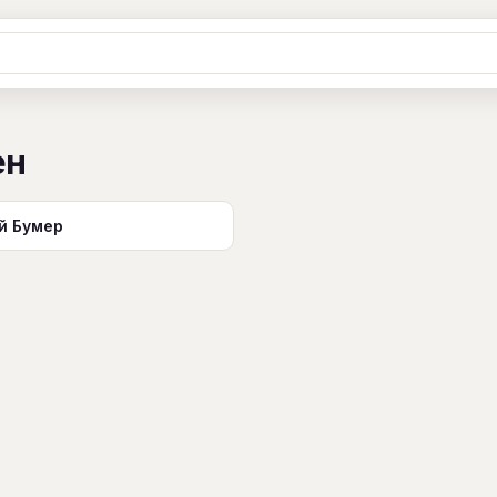
Ж
З
И
К
Л
М
Н
О
П
ен
B
C
D
E
F
G
H
I
J
Y
Z
#
й Бумер