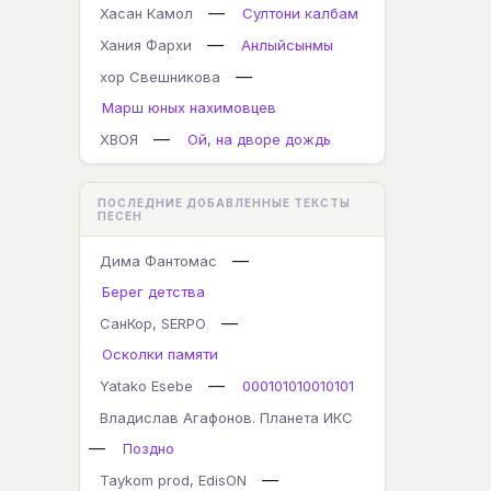
—
Хасан Камол
Султони калбам
—
Хания Фархи
Анлыйсынмы
—
хор Свешникова
Марш юных нахимовцев
—
ХВОЯ
Ой, на дворе дождь
ПОСЛЕДНИЕ ДОБАВЛЕННЫЕ ТЕКСТЫ
ПЕСЕН
—
Дима Фантомас
Берег детства
—
СанКор, SERPO
Осколки памяти
—
Yatako Esebe
000101010010101
Владислав Агафонов. Планета ИКС
—
Поздно
—
Taykom prod, EdisON