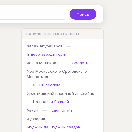
Р
С
Т
У
Ф
Х
Ц
ПОПУЛЯРНЫЕ ТЕКСТЫ ПЕСЕН
K
L
M
N
O
P
Q
—
Хасан Абубакаров
В небе звёзды горят
—
Ханна Маликова
Солдаты
Хор Московского Сретенского
Монастыря
—
50-ый псалом
Христианский народный ансамбль
—
На ладони Божьей
—
Ханыч
Ladri di vita
—
Хурзарин
Ихджын да, ихджын суадон