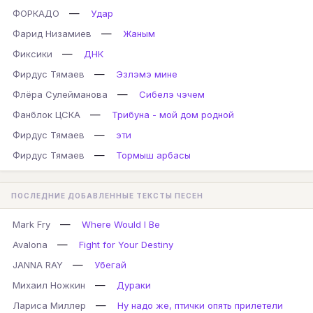
—
ФОРКАДО
Удар
—
Фарид Низамиев
Жаным
—
Фиксики
ДНК
—
Фирдус Тямаев
Эзлэмэ мине
—
Флёра Сулейманова
Сибелэ чэчем
—
Фанблок ЦСКА
Трибуна - мой дом родной
—
Фирдус Тямаев
эти
—
Фирдус Тямаев
Тормыш арбасы
ПОСЛЕДНИЕ ДОБАВЛЕННЫЕ ТЕКСТЫ ПЕСЕН
—
Mark Fry
Where Would I Be
—
Avalona
Fight for Your Destiny
—
JANNA RAY
Убегай
—
Михаил Ножкин
Дураки
—
Лариса Миллер
Ну надо же, птички опять прилетели