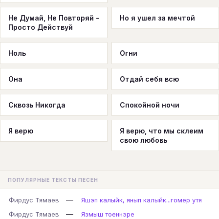
Не Думай, Не Повторяй -
Но я ушел за мечтой
Просто Действуй
Ноль
Огни
Она
Отдай себя всю
Сквозь Никогда
Спокойной ночи
Я верю
Я верю, что мы склеим
свою любовь
ПОПУЛЯРНЫЕ ТЕКСТЫ ПЕСЕН
—
Фирдус Тямаев
Яшэп калыйк, янып калыйк...гомер утя
—
Фирдус Тямаев
Язмыш тоеннэре