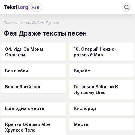
Teksti
.org
АБВ
Ru
А
Б
В
Г
Д
Е
Ж
З
Тексты песен
/
Ф
/
Фея Драже
Фея Драже тексты песен
И
К
Л
М
Н
О
П
Р
С
Т
У
Ф
Х
Ц
Ч
Ш
Э
Ю
04. Иди За Моим
10. Старый Нежно-
Солнцем
розовый Мир
Я
En
A
B
C
D
E
F
G
H
I
J
K
L
M
N
O
P
Без любви
Вдвоём
Q
R
S
T
U
V
W
X
Y
Волшебный сон
Готовься В Жизни К
Z
#
Лучшему Дню
Еще одна смерть
Кислород
Крепко Обними Моё
Месть
Хрупкое Тело