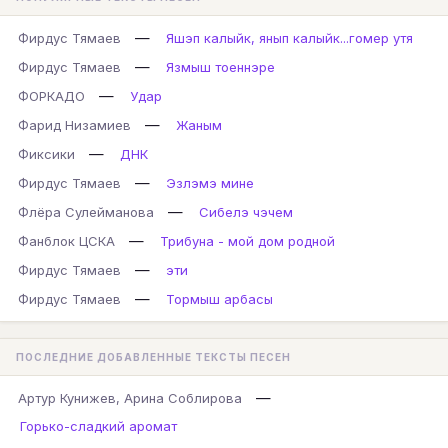
—
Фирдус Тямаев
Яшэп калыйк, янып калыйк...гомер утя
—
Фирдус Тямаев
Язмыш тоеннэре
—
ФОРКАДО
Удар
—
Фарид Низамиев
Жаным
—
Фиксики
ДНК
—
Фирдус Тямаев
Эзлэмэ мине
—
Флёра Сулейманова
Сибелэ чэчем
—
Фанблок ЦСКА
Трибуна - мой дом родной
—
Фирдус Тямаев
эти
—
Фирдус Тямаев
Тормыш арбасы
ПОСЛЕДНИЕ ДОБАВЛЕННЫЕ ТЕКСТЫ ПЕСЕН
—
Артур Кунижев, Арина Соблирова
Горько-сладкий аромат