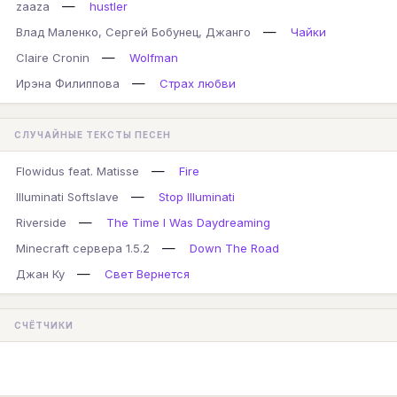
—
zaaza
hustler
—
Влад Маленко, Сергей Бобунец, Джанго
Чайки
—
Claire Cronin
Wolfman
—
Ирэна Филиппова
Страх любви
СЛУЧАЙНЫЕ ТЕКСТЫ ПЕСЕН
—
Flowidus feat. Matisse
Fire
—
Illuminati Softslave
Stop Illuminati
—
Riverside
The Time I Was Daydreaming
—
Minecraft сервера 1.5.2
Down The Road
—
Джан Ку
Свет Вернется
СЧЁТЧИКИ