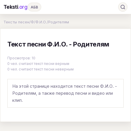
Teksti
.org
АБВ
Ru
А
Б
В
Г
Д
Е
Ж
З
Тексты песен
/
Ф
/
Ф.И.О.
/
Родителям
И
К
Л
М
Н
О
П
Р
С
Текст песни Ф.И.О. - Родителям
Т
У
Ф
Х
Ц
Ч
Ш
Э
Ю
Я
En
A
B
C
D
E
F
G
Просмотров: 10
0 чел. считают текст песни верным
H
I
J
K
L
M
N
O
P
0 чел. считают текст песни неверным
Q
R
S
T
U
V
W
X
Y
На этой странице находится текст песни Ф.И.О. -
Z
#
Родителям, а также перевод песни и видео или
клип.