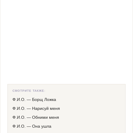
СМОТРИТЕ ТАКЖЕ:
Ф.И.О.
—
Борщ Ложка
Ф.И.О.
—
Нарисуй меня
Ф.И.О.
—
Обними меня
Ф.И.О.
—
Она ушла