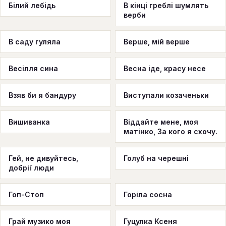
Білий лебідь
В кінці греблі шумлять
верби
В саду гуляла
Верше, мій верше
Весілля сина
Весна іде, красу несе
Взяв би я бандуру
Виступали козаченьки
Вишиванка
Віддайте мене, моя
матінко, За кого я схочу.
Гей, не дивуйтесь,
Голуб на черешні
добрії люди
Гоп-Стоп
Горіла сосна
Грай музико моя
Гуцулка Ксеня