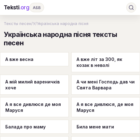
Teksti
.org
АБВ
Ru
А
Б
В
Г
Д
Е
Ж
З
Тексты песен
/
У
/
Українська народна пісня
Українська народна пісня тексты
И
К
Л
М
Н
О
П
Р
С
песен
Т
У
Ф
Х
Ц
Ч
Ш
Э
Ю
Я
En
A
B
C
D
E
F
G
А вже весна
А вже літ за 300, як
козак в неволі
H
I
J
K
L
M
N
O
P
А мій милий вареничків
А чи мені Господь дав чи
Q
R
S
T
U
V
W
X
Y
хоче
Свята Варвара
Z
#
А я все дивлюся де моя
А я все дивлюся, де моя
Маруся
Маруся
Балада про маму
Била мене мати