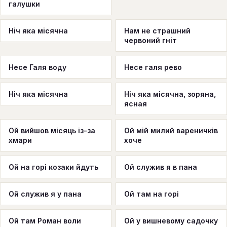
галушки
Нiч яка мiсячна
Нам не страшний
червоний гніт
Несе Галя воду
Несе галя рево
Ніч яка місячна
Ніч яка місячна, зоряна,
ясная
Ой вийшов місяць із-за
Ой мій милий вареничків
хмари
хоче
Ой на горі козаки йдуть
Ой служив я в пана
Ой служив я у пана
Ой там на горі
Ой там Роман воли
Ой у вишневому садочку