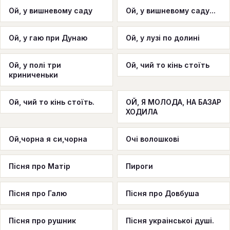
Ой, у вишневому саду
Ой, у вишневому саду...
Ой, у гаю при Дунаю
Ой, у лузі по долині
Ой, у полі три
Ой, чий то кінь стоїть
криниченьки
Ой, чий то кінь стоїть.
ОЙ, Я МОЛОДА, НА БАЗАР
ХОДИЛА
Ой,чорна я си,чорна
Очі волошкові
Пiсня про Матiр
Пироги
Пісня про Галю
Пісня про Довбуша
Пісня про рушник
Пісня украінськоі душі.