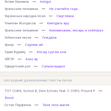
—
Уктам Хакимов
Ismigul
—
Уральские пельмени
Не считайте года
—
Українська народна пісня
Смуглянка
—
Улыкпан Жолдасов
Киялдагы ару
—
Уральские пельмени
Киномеханик, писарь и хлеборез
—
Узбекская песня
Гиждала
—
Уркер
Саулем-ай
—
Удам Вудаму
Алсад суугаа ээж
—
УЙГУР
Азиз яр
—
Удмуртский рэп
Супыльтыщько
ПОСЛЕДНИЕ ДОБАВЛЕННЫЕ ТЕКСТЫ ПЕСЕН
—
TOT CUBA, School B, Dem Echoes feat. C CHEV, Pround P
Boost
—
Остап Парфёнов
Твоё тело магия