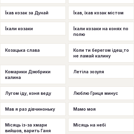
Їхав козак за Дунай
Їхав, їхав козак містом
Їхали козаки
Їхали козаки на конях по
полю
Козацька слава
Коли ти берегом ідеш,то
не ламай калину
Комарики Дзюбрики
Летіла зозуля
калина
Лугом іду, коня веду
Люблю Гриця минус
Мав я раз дівчиноньку
Мамо моя
Місяць із-за хмари
Місяць на небі
вийшов, варить Ганя