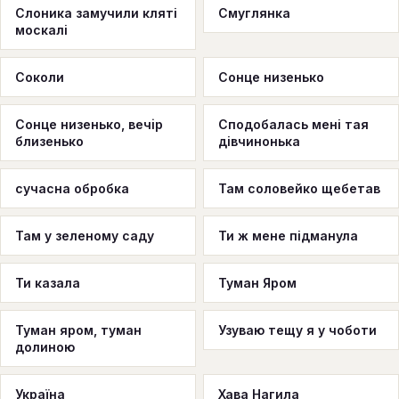
Слоника замучили кляті
Смуглянка
москалі
Соколи
Сонце низенько
Сонце низенько, вечiр
Сподобалась мені тая
близенько
дівчинонька
сучасна обробка
Там соловейко щебетав
Там у зеленому саду
Ти ж мене підманула
Ти казала
Туман Яром
Туман яром, туман
Узуваю тещу я у чоботи
долиною
Україна
Хава Нагила