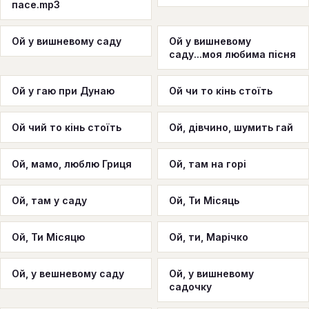
пасе.mp3
Ой у вишневому саду
Ой у вишневому
саду...моя любима пісня
Ой у гаю при Дунаю
Ой чи то кінь стоїть
Ой чий то кінь стоїть
Ой, дівчино, шумить гай
Ой, мамо, люблю Гриця
Ой, там на горі
Ой, там у саду
Ой, Ти Місяць
Ой, Ти Місяцю
Ой, ти, Марічко
Ой, у вешневому саду
Ой, у вишневому
садочку