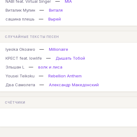
—
NABI feat. Virtual Singer
MIA
—
Виталик Мулин
Виталя
—
сашина плешь
Вырей
СЛУЧАЙНЫЕ ТЕКСТЫ ПЕСЕН
—
Iyeoka Okoawo
Millionaire
—
КРЕСТ feat. lowlife
Дышать Тобой
—
Эльшан L
волк и лиса
—
Yousei Teikoku
Rebellion Anthem
—
Два Самолета
Александр Македонский
СЧЁТЧИКИ