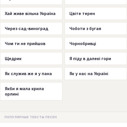
Хай живе вільна Україна
Цвіте терен
Через сад-виноград
Чоботи з бугая
Чом ти не прийшов
Чорнобривці
Щедрик
Я піду в далекі гори
Як служив же я у пана
Як у нас на Україні
Якби я мала крила
орлині
ПОПУЛЯРНЫЕ ТЕКСТЫ ПЕСЕН