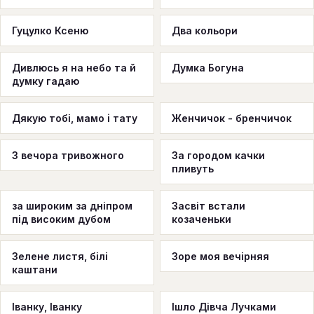
Гуцулко Ксеню
Два кольори
Дивлюсь я на небо та й
Думка Богуна
думку гадаю
Дякую тобі, мамо i тату
Женчичок - бренчичок
З вечора тривожного
За городом качки
пливуть
за широким за дніпром
Засвіт встали
під високим дубом
козаченьки
Зелене листя, білі
Зоре моя вечірняя
каштани
Іванку, Іванку
Ішло Дівча Лучками