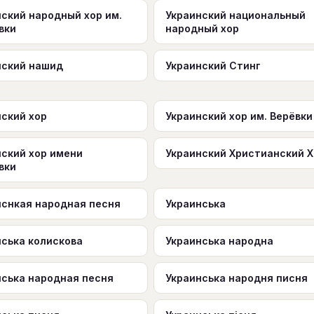
нский народный хор им.
Украинский национальный
вки
народный хор
нский нашид
Украинский Стинг
нский хор
Украинский хор им. Верёвки
нский хор имени
Украинский Христианский Х
вки
нснкая народная песня
Украинська
нська колискова
Украинська народна
нська народная песня
Украинська народня писня