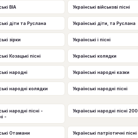
ські ВІА
Українські військові пісні
ські діти та Руслана
Українські діти, та Руслана
ські зірки
Українські і пісні
ські Козацькі пісні
Українські колядки
ські народні
Українські народні казки
ські народні колядки
Українські народні пісні
ські народні пісні -
Українські народні пісні 20
ні -
ські Отамани
Українські патріотичні пісні