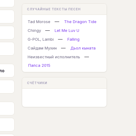
СЛУЧАЙНЫЕ ТЕКСТЫ ПЕСЕН
—
Tad Morose
The Dragon Tide
—
Chingy
Let Me Luv U
—
G-POL, Lambi
Falling
—
Сайдам Мухин
Дьол кыната
—
Неизвестный исполнитель
Папса 2015
ло
СЧЁТЧИКИ