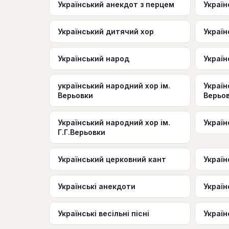
Український анекдот з перцем
Україн
Український дитячий хор
Україн
Український народ
Україн
український народний хор ім.
Україн
Верьовки
Верьо
Український народний хор ім.
Украї
Г.Г.Верьовки
Український церковний кант
Україн
Українські анекдоти
Україн
Українські весільні пісні
Українс