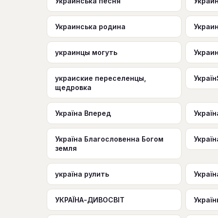
Украинська песня
Украи
Украинська родина
Украи
украинцы могуть
Украи
украиские переселенцы,
Украї
щедровка
Україна Вперед
Україн
Україна Благословенна Богом
Україн
земля
україна рулить
Україн
УКРАЇНА-ДИВОСВІТ
Україн