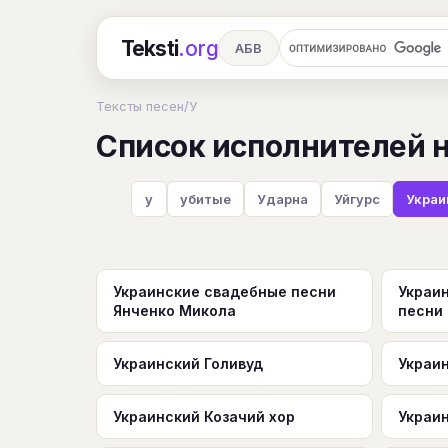
Teksti
.org
АБВ
Ru
А
Б
В
Г
Д
Е
Тексты песен
/
У
Список исполнителей н
Ч
Ш
Э
Ю
Я
En
A
R
S
T
U
V
W
X
у
убитые
Ударна
Уйгурс
Украи
Украинские свадебные песни
Украи
Янченко Микола
песни
Украинский Голивуд
Украин
Украинский Козачий хор
Украи