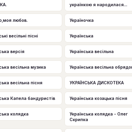
КА.
українкою я народилася...
о,моя любов.
Україночка
ськi весiльнi пiснi
Українська
ська версія
Українська весільна
ська весільна музика
Українська весільна обрядо
ська весільна пісня
УКРАЇНСЬКА ДИСКОТЕКА
ська Капела бандуристів
Українська козацька пісня
ська колядка
Українська колядка - Олег
Скрипка