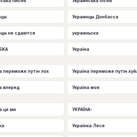
нська писня
Украинська пісня
нцы
Украинцы Донбасса
нцы не сдаются
украиньска
нSKA
Україна
а переможе путін лох
Україна переможе путін хуй
а вперед
Україна моя
а це ми
УКРАЇНА-
ка
Українка Леся