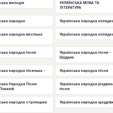
ська мелодія
УКРАЇНСЬКА МОВА ТА
ЛІТЕРАТУРА
ська народна
Українська народна колядк
ська народна весільна
Українська народна колядк
ська народна пiсня
Українська народна пiсня -
Шудрик
ська народна пісенька -
Українська народна пісня
ська Народна Пісня.
Українська народна рiздвян
 Повалій
пiсня
ська народна стрілецька
Українська народна щедрів