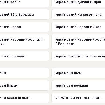
ський вальс
Український дитячий вірш
ський Збір Варшава
Український Канал Антона
ський народ.
Український народний хор
ський народний хор ім. Г.
Український народний хор ім
вки
Г.Верьовки
нський плейлист
Український хор ім. Г.Верьо
ські
Українські пісні
ські Барви
українські весільні
ькі весільні пісні -
УКРАЇНСЬКІ ВЕСІЛЬНІ ПІСНІ -