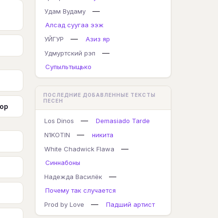
—
Удам Вудаму
Алсад суугаа ээж
—
УЙГУР
Азиз яр
—
Удмуртский рэп
Супыльтыщько
ПОСЛЕДНИЕ ДОБАВЛЕННЫЕ ТЕКСТЫ
ПЕСЕН
ор
—
Los Dinos
Demasiado Tarde
—
N1KOTIN
никита
—
White Chadwick Flawa
Синнабоны
—
Надежда Василёк
Почему так случается
—
Prod by Love
Падший артист