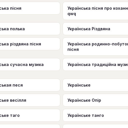
ська пісня
Українська пісня про кохан
qwq
ська полька
Українська Різдвяна
ська різдвяна пісня
Українська родинно-побуто
пісня
ська сучасна музика
Українська традиційна музи
ськая песя
Українське
ське весілля
Українське Опір
ське таго
Українське танго