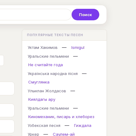
Р
С
Т
У
Ф
Х
Ц
ПОПУЛЯРНЫЕ ТЕКСТЫ ПЕСЕН
K
L
M
N
O
P
Q
—
Уктам Хакимов
Ismigul
—
Уральские пельмени
Не считайте года
—
Українська народна пісня
Смуглянка
—
Улыкпан Жолдасов
Киялдагы ару
—
Уральские пельмени
Киномеханик, писарь и хлеборез
—
Узбекская песня
Гиждала
—
Уркер
Саулем-ай