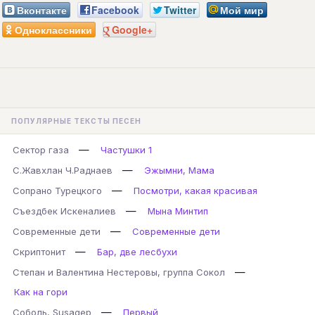
Вконтакте
Facebook
Twitter
Мой мир
Одноклассники
Google+
ПОПУЛЯРНЫЕ ТЕКСТЫ ПЕСЕН
—
Сектор газа
Частушки 1
—
С.Жавхлан Ч.Раднаев
Эжымни, Мама
—
Сопрано Турецкого
Посмотри, какая красивая
—
Съездбек Искеналиев
Мына Минтип
—
Современные дети
Современные дети
—
Скриптонит
Бар, две лесбухи
—
Степан и Валентина Нестеровы, группа Сокол
Как на гори
—
Соболь, Susagep
Первый