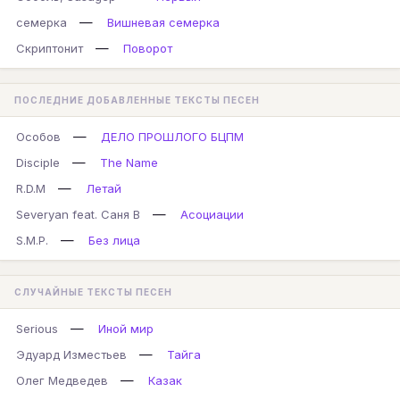
—
семерка
Вишневая семерка
—
Скриптонит
Поворот
ПОСЛЕДНИЕ ДОБАВЛЕННЫЕ ТЕКСТЫ ПЕСЕН
—
Особов
ДЕЛО ПРОШЛОГО БЦПМ
—
Disciple
The Name
—
R.D.M
Летай
—
Severyan feat. Саня В
Асоциации
—
S.M.P.
Без лица
СЛУЧАЙНЫЕ ТЕКСТЫ ПЕСЕН
—
Serious
Иной мир
—
Эдуард Изместьев
Тайга
—
Олег Медведев
Казак