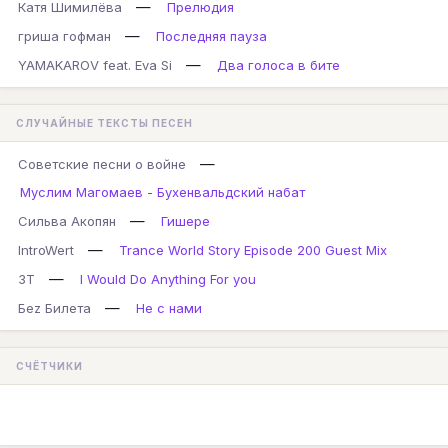
—
Катя Шимилёва
Прелюдия
—
гриша гофман
Последняя пауза
—
YAMAKAROV feat. Eva Si
Два голоса в бите
СЛУЧАЙНЫЕ ТЕКСТЫ ПЕСЕН
—
Советские песни о войне
Муслим Магомаев - Бухенвальдский набат
—
Сильва Акопян
Гишере
—
IntroWert
Trance World Story Episode 200 Guest Mix
—
3T
I Would Do Anything For you
—
Беz Билета
Не с нами
СЧЁТЧИКИ