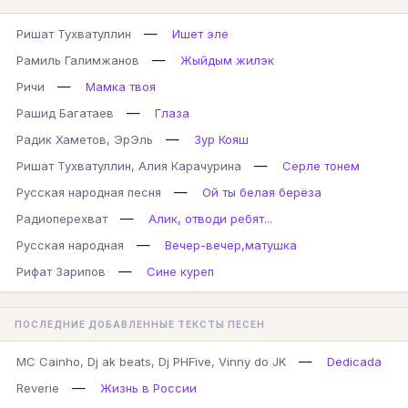
—
Ришат Тухватуллин
Ишет эле
—
Рамиль Галимжанов
Жыйдым жилэк
—
Ричи
Мамка твоя
—
Рашид Багатаев
Глаза
—
Радик Хаметов, ЭрЭль
Зур Кояш
—
Ришат Тухватуллин, Алия Карачурина
Серле тонем
—
Русская народная песня
Ой ты белая берёза
—
Радиоперехват
Алик, отводи ребят...
—
Русская народная
Вечер-вечер,матушка
—
Рифат Зарипов
Сине куреп
ПОСЛЕДНИЕ ДОБАВЛЕННЫЕ ТЕКСТЫ ПЕСЕН
—
MC Cainho, Dj ak beats, Dj PHFive, Vinny do JK
Dedicada
—
Reverie
Жизнь в России