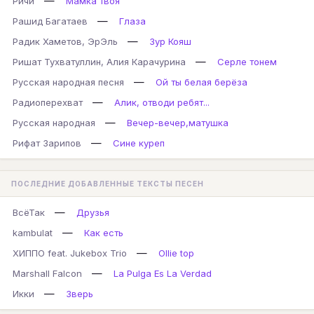
—
Ричи
Мамка твоя
—
Рашид Багатаев
Глаза
—
Радик Хаметов, ЭрЭль
Зур Кояш
—
Ришат Тухватуллин, Алия Карачурина
Серле тонем
—
Русская народная песня
Ой ты белая берёза
—
Радиоперехват
Алик, отводи ребят...
—
Русская народная
Вечер-вечер,матушка
—
Рифат Зарипов
Сине куреп
ПОСЛЕДНИЕ ДОБАВЛЕННЫЕ ТЕКСТЫ ПЕСЕН
—
ВсёТак
Друзья
—
kambulat
Как есть
—
ХИППО feat. Jukebox Trio
Ollie top
—
Marshall Falcon
La Pulga Es La Verdad
—
Икки
Зверь