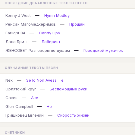
ПОСЛЕДНИЕ ДОБАВЛЕННЫЕ ТЕКСТЫ ПЕСЕН
—
Kenny J West
Hymn Medley
—
Рейсан Магомедкеримов
Прощай
—
Farlight 84
Candy Lips
—
Лала Бритт
Лабиринт
—
ЖЕНСОВЕТ Разговоры по душам
Городской мужичок
СЛУЧАЙНЫЕ ТЕКСТЫ ПЕСЕН
—
Nek
Se Io Non Avessi Te.
—
Орлятский круг
Беспомощные руки
—
Сакен
Аке
—
Glen Campbell
He
—
Гришковец Евгений
Скорость жизни
СЧЁТЧИКИ