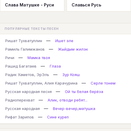
Слава Матушке - Руси
Славься Русь
ПОПУЛЯРНЫЕ ТЕКСТЫ ПЕСЕН
—
Ришат Тухватуллин
Ишет эле
—
Рамиль Галимжанов
Жыйдым жилэк
—
Ричи
Мамка твоя
—
Рашид Багатаев
Глаза
—
Радик Хаметов, ЭрЭль
Зур Кояш
—
Ришат Тухватуллин, Алия Карачурина
Серле тонем
—
Русская народная песня
Ой ты белая берёза
—
Радиоперехват
Алик, отводи ребят...
—
Русская народная
Вечер-вечер,матушка
—
Рифат Зарипов
Сине куреп