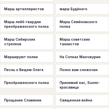
Марш артиллеристов
марш Будёного
Марш лейб-гвардии
Марш Семёновского
преображенского полка
полка
Марш Сибирских
Марш советских
стрелков
танкистов
Маршируют полки
На Сопках Манчжурии
Песнь о Вещем Олеге
Полно вам снежочки
Преображенского полка
Принимай нас, Suomi-
красавица
Прощание Славянки
Священная война