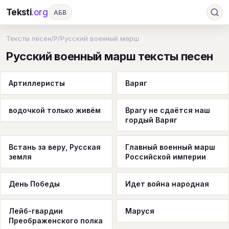
Teksti
.org
АБВ
Ru
А
Б
В
Г
Д
Е
Ж
З
Тексты песен
/
Р
/
Русский военный марш
Русский военный марш тексты песен
И
К
Л
М
Н
О
П
Р
С
Т
У
Ф
Х
Ц
Ч
Ш
Э
Ю
Артиллеристы
Варяг
Я
En
A
B
C
D
E
F
G
водочкой только живём
Врагу не сдаётся наш
H
I
J
K
L
M
N
O
P
гордый Варяг
Q
R
S
T
U
V
W
X
Y
Встань за веру, Русская
Главный военный марш
земля
Z
#
Российской империи
День Победы
Идет война народная
Лейб-гвардии
Маруся
Преображенского полка