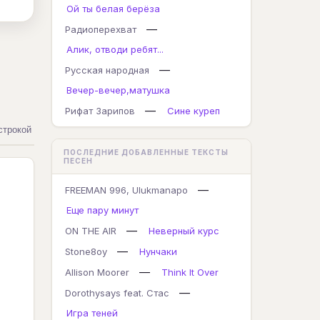
Ой ты белая берёза
—
Радиоперехват
Алик, отводи ребят...
—
Русская народная
Вечер-вечер,матушка
—
Рифат Зарипов
Сине куреп
строкой
ПОСЛЕДНИЕ ДОБАВЛЕННЫЕ ТЕКСТЫ
ПЕСЕН
—
FREEMAN 996, Ulukmanapo
Еще пару минут
—
ON THE AIR
Неверный курс
—
Stone8oy
Нунчаки
—
Allison Moorer
Think It Over
—
Dorothysays feat. Стас
Игра теней