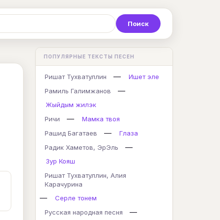
Р
С
Т
У
Ф
Х
Ц
ПОПУЛЯРНЫЕ ТЕКСТЫ ПЕСЕН
K
L
M
N
O
P
Q
—
Ришат Тухватуллин
Ишет эле
—
Рамиль Галимжанов
Жыйдым жилэк
—
Ричи
Мамка твоя
—
Рашид Багатаев
Глаза
—
Радик Хаметов, ЭрЭль
Зур Кояш
Ришат Тухватуллин, Алия
Карачурина
—
Серле тонем
—
Русская народная песня