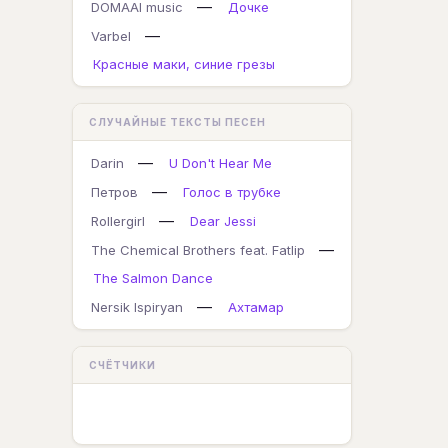
—
DOMAAI music
Дочке
—
Varbel
Красные маки, синие грезы
СЛУЧАЙНЫЕ ТЕКСТЫ ПЕСЕН
—
Darin
U Don't Hear Me
—
Петров
Голос в трубке
—
Rollergirl
Dear Jessi
—
The Chemical Brothers feat. Fatlip
The Salmon Dance
—
Nersik Ispiryan
Ахтамар
СЧЁТЧИКИ