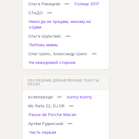
—
Ольга Ракицкая
Солнце 2017
—
ОТиДО
Никогда не предам, никому не
отдам
—
Ольга Шультайс
Любовь мамы
—
Олег Шепс, Александр Шепс
На неведомой стороне
ПОСЛЕДНИЕ ДОБАВЛЕННЫЕ ТЕКСТЫ
ПЕСЕН
—
всёвпереди
sunny bunny
—
Mc Rafa 22, DJ DR
Passa de Porche Macan
—
Артём Рудинский
Часть первая