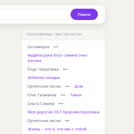
Р
С
Т
У
Ф
Х
Ц
ПОПУЛЯРНЫЕ ТЕКСТЫ ПЕСЕН
K
L
M
N
O
P
Q
—
Оксемерон
мудила рука блут санина очко
вагина
—
Очур Чажытмаа
Илбилеп калдын
—
Орлятские песни
Дом
—
Олег Газманов
Танки
—
Ольга Санина
Моя дорогая OST Красная Королева
—
Орлятские песни
Жизнь - это я, это мы с тобой.