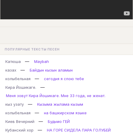
ПОПУЛЯРНЫЕ ТЕКСТЫ ПЕСЕН
—
Катюша
Maybah
—
казах
Байдын кызын аламын
—
колыбельная
сегодня я спою тебе
—
Кира Йошикаге.
Меня зовут Кира Йошикаге. Мне 33 года, не женат.
—
кыз узату
Кызыма жылама кызым
—
колыбельная
на башкирском языке
—
Киев Вечерний
Будьмо ГЕЙ
—
Кубанский хор
НА ГОРЕ СИДЕЛА ПАРА ГОЛУБЕЙ