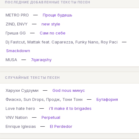
ПОСЛЕДНИЕ ДОБАВЛЕННЫЕ ТЕКСТЫ ПЕСЕН
—
METRO PRO
Проще будешь
—
ZIND, ENVY
new style
—
Гриша GG
Сам по себе
—
Dj Fastcut, Mattak feat. Caparezza, Funky Nano, Roy Paci
Smackdown
—
MUSA
7qaraqshy
СЛУЧАЙНЫЕ ТЕКСТЫ ПЕСЕН
—
Харухи Судзуми
God nous минус
—
Фиаско, Sun Drops, Продж, Тони Тонн
Бутафория
—
Love hate hero
i'll make it to brigades
—
VNV Nation
Perpetual
—
Enrique Iglesias
El Perdedor