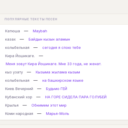
ПОПУЛЯРНЫЕ ТЕКСТЫ ПЕСЕН
—
Катюша
Maybah
—
казах
Байдын кызын аламын
—
колыбельная
сегодня я спою тебе
—
Кира Йошикаге.
Меня зовут Кира Йошикаге. Мне 33 года, не женат.
—
кыз узату
Кызыма жылама кызым
—
колыбельная
на башкирском языке
—
Киев Вечерний
Будьмо ГЕЙ
—
Кубанский хор
НА ГОРЕ СИДЕЛА ПАРА ГОЛУБЕЙ
—
Крылья
Обнимем этот мир
—
Коми народная
Марья-Моль