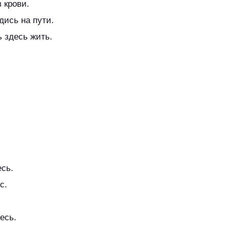
 крови.
дись на пути.
ь здесь жить.
есь.
с.
есь.