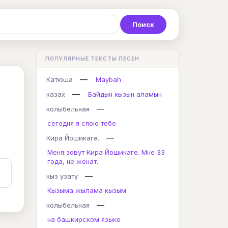
Р
С
Т
У
Ф
Х
Ц
ПОПУЛЯРНЫЕ ТЕКСТЫ ПЕСЕН
K
L
M
N
O
P
Q
—
Катюша
Maybah
—
казах
Байдын кызын аламын
—
колыбельная
сегодня я спою тебе
—
Кира Йошикаге.
Меня зовут Кира Йошикаге. Мне 33
года, не женат.
—
кыз узату
Кызыма жылама кызым
—
колыбельная
на башкирском языке