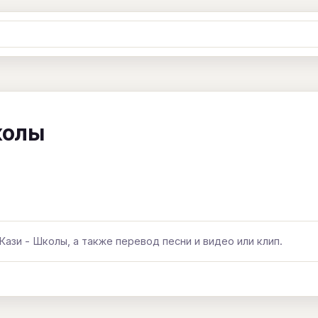
Ж
З
И
К
Л
М
Н
О
П
B
C
D
E
F
G
H
I
J
колы
Y
Z
#
Кази - Школы, а также перевод песни и видео или клип.