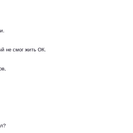
и.
ый не смог жить ОК.
ов,
ил?