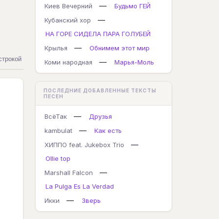
—
Киев Вечерний
Будьмо ГЕЙ
—
Кубанский хор
НА ГОРЕ СИДЕЛА ПАРА ГОЛУБЕЙ
—
Крылья
Обнимем этот мир
строкой
—
Коми народная
Марья-Моль
ПОСЛЕДНИЕ ДОБАВЛЕННЫЕ ТЕКСТЫ
ПЕСЕН
—
ВсёТак
Друзья
—
kambulat
Как есть
—
ХИППО feat. Jukebox Trio
Ollie top
—
Marshall Falcon
La Pulga Es La Verdad
—
Икки
Зверь