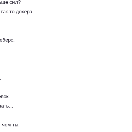
льше сил?
так-то дохера.
еберо.
,
вок.
ать...
 чем ты.