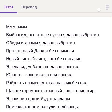
Текст
Перевод
Ммм, ммм
Выбросил, все что не нужно я давно выбросил
Обиды и драмы я давно выбросил
Просто голый Даня и без примеси
Новый чистый лист, пока без писанин
Я ненавидел батю, но давно простил
Юность - сапоги, а я свои сносил
Робкость променял тогда на крик без сил
Щас же скромность главный понт - ориентир
Я напялил цацки будто кандалы
Поменял костюм на худи, шлёпанцы