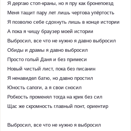
Я дергаю стоп-краны, но я пру как бронепоезд
Меня тащит пару лет лишь чертова упёртость
Я позволю себе сдохнуть лишь в конце истории
А пока я чищу браузер моей истории
Выбросил, все что не нужно я давно выбросил
Обиды и драмы я давно выбросил
Просто голый Даня и без примеси
Новый чистый лист, пока без писанин
Я ненавидел батю, но давно простил
Юность сапоги, а я свои сносил
Робкость променял тогда на крик без сил
Щас же скромность главный понт, ориентир
Выбросил, все что не нужно я выбросил