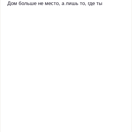
Дом больше не место, а лишь то, где ты