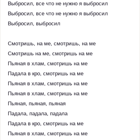
Выбросил, все что не нужно я выбросил
Выбросил, все что не нужно я выбросил
Выбросил, выбросил
Смотришь, на ме, смотришь, на ме
Смотришь на ме, смотришь на ме
Пьяная в хлам, смотришь на ме
Падала в кро, смотришь на ме
Пьяная в хлам, смотришь на ме
Пьяная в хлам, смотришь на ме
Пьяная, пьяная, пьяная
Падала, падала, падала
Падала в кро, смотришь на ме
Пьяная в хлам, смотришь на ме