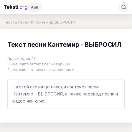
Teksti
.org
АБВ
Ru
А
Б
В
Г
Д
Е
Ж
З
Тексты песен
/
К
/
Кантемир
/
ВЫБРОСИЛ
И
К
Л
М
Н
О
П
Р
С
Текст песни Кантемир - ВЫБРОСИЛ
Т
У
Ф
Х
Ц
Ч
Ш
Э
Ю
Я
En
A
B
C
D
E
F
G
Просмотров: 11
0 чел. считают текст песни верным
H
I
J
K
L
M
N
O
P
0 чел. считают текст песни неверным
Q
R
S
T
U
V
W
X
Y
На этой странице находится текст песни
Z
#
Кантемир - ВЫБРОСИЛ, а также перевод песни и
видео или клип.