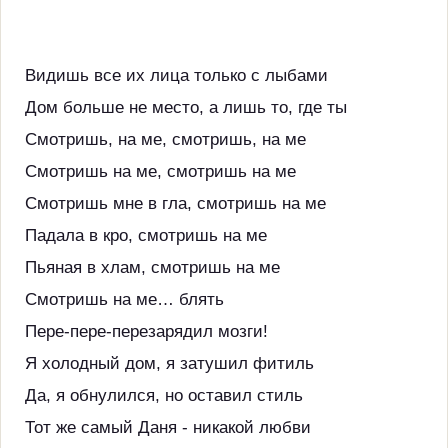
Видишь все их лица только с лыбами
Дом больше не место, а лишь то, где ты
Смотришь, на ме, смотришь, на ме
Смотришь на ме, смотришь на ме
Смотришь мне в гла, смотришь на ме
Падала в кро, смотришь на ме
Пьяная в хлам, смотришь на ме
Смотришь на ме… блять
Пере-пере-перезарядил мозги!
Я холодный дом, я затушил фитиль
Да, я обнулился, но оставил стиль
Тот же самый Даня - никакой любви