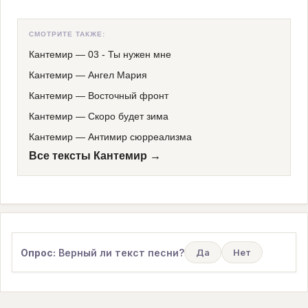
СМОТРИТЕ ТАКЖЕ:
Кантемир
—
03 - Ты нужен мне
Кантемир
—
Ангел Мария
Кантемир
—
Восточный фронт
Кантемир
—
Скоро будет зима
Кантемир
—
Антимир сюрреализма
Все тексты Кантемир →
Опрос:
Верный ли текст песни?
Да
Нет