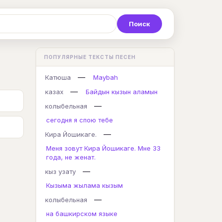
Р
С
Т
У
Ф
Х
Ц
ПОПУЛЯРНЫЕ ТЕКСТЫ ПЕСЕН
K
L
M
N
O
P
Q
—
Катюша
Maybah
—
казах
Байдын кызын аламын
—
колыбельная
сегодня я спою тебе
—
Кира Йошикаге.
Меня зовут Кира Йошикаге. Мне 33
года, не женат.
—
кыз узату
Кызыма жылама кызым
—
колыбельная
на башкирском языке