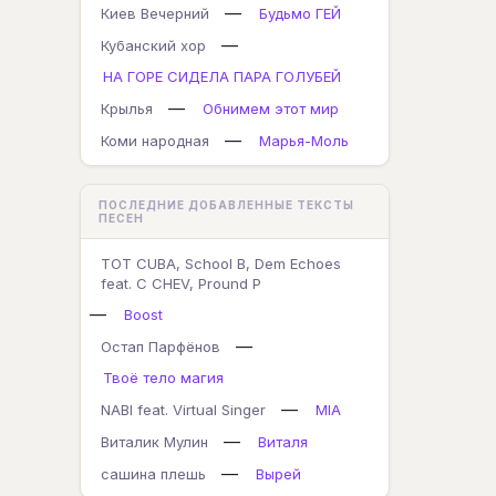
—
Киев Вечерний
Будьмо ГЕЙ
—
Кубанский хор
НА ГОРЕ СИДЕЛА ПАРА ГОЛУБЕЙ
—
Крылья
Обнимем этот мир
—
Коми народная
Марья-Моль
ПОСЛЕДНИЕ ДОБАВЛЕННЫЕ ТЕКСТЫ
ПЕСЕН
TOT CUBA, School B, Dem Echoes
feat. C CHEV, Pround P
—
Boost
—
Остап Парфёнов
Твоё тело магия
—
NABI feat. Virtual Singer
MIA
—
Виталик Мулин
Виталя
—
сашина плешь
Вырей