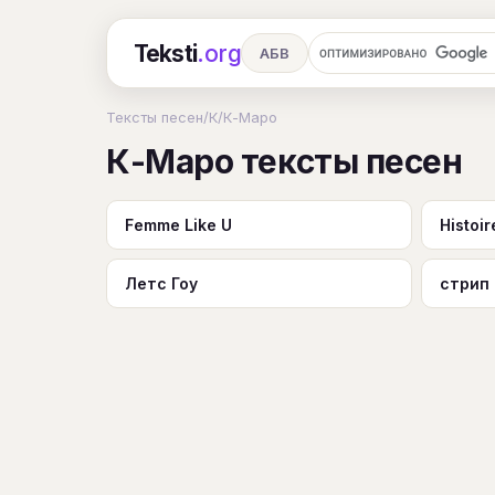
Teksti
.org
АБВ
Ru
А
Б
В
Г
Д
Е
Тексты песен
/
К
/
К-Маро
К-Маро тексты песен
Ч
Ш
Э
Ю
Я
En
A
R
S
T
U
V
W
X
Femme Like U
Histoir
Летс Гоу
стрип