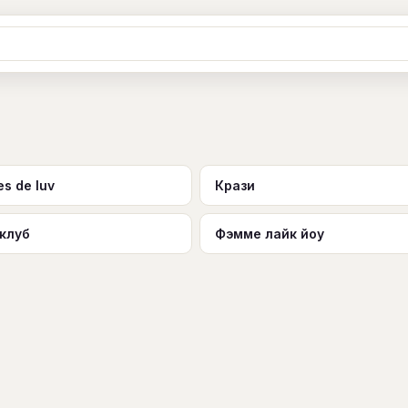
Ж
З
И
К
Л
М
Н
О
П
B
C
D
E
F
G
H
I
J
Y
Z
#
es de luv
Крази
 клуб
Фэмме лайк йоу