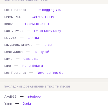
—
Los Tiburones
I'm Begging You
—
LINASTYLE
СИГМА ПЕППА
—
lonov
Любимые цветы
—
Lucky Twice
I'm so lucky lucky
—
LOVV66
Скинни
—
LazyShau, DronGo
forest
—
LonelyStash
Чел тупой
—
Lamb
Садистка
—
Lara
Ihanet Bekcisi
—
Los Tiburones
Never Let You Go
ПОСЛЕДНИЕ ДОБАВЛЕННЫЕ ТЕКСТЫ ПЕСЕН
—
Axel636
interloper
—
Yann
Dada