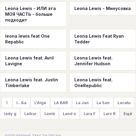
Leona Lewis - ИЛИ эта
Leona Lewis - Минусовка
МОЯ ЧАСТЬ - больше
подходит
leona lewis feat One
Leona Lewis Feat Ryan
Repablic
Tedder
Leona Lewis feat. Avril
Leona Lewis feat.
Lavigne
Jennifer Hudson
Leona Lewis feat. Justin
Leona Lewis feat.
Timberlake
OneRepublic
l
l...Ба
L'Alge
LA BAR
La Jan
La San
Lacatu
lady g
Laikur
Lamb
Land o
Lara F
Larz R
Ещё
ПОПУЛЯРНЫЕ ТЕКСТЫ ПЕСЕН