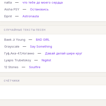
—
natta
что тебе до моего сердца
—
Aisha PSY
Остановись.
—
Eipriil
Astronauta
СЛУЧАЙНЫЕ ТЕКСТЫ ПЕСЕН
—
Baek Ji Young
BAD GIRL
—
Grayscale
Say Something
—
Гуф,Ака-47,Ноганно
Давай делай шире круг
—
Lyapis Trubetskoy
Nigilist
—
12 Stones
Soulfire
СЧЁТЧИКИ