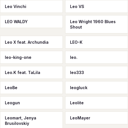
Leo Vinchi
Leo VS
LEO WALDY
Leo Wright 1960 Blues
Shout
Leo X feat. Archundia
LEO-K
leo-king-one
leo.
Leo.K feat. TaLila
leo333
LeoBe
leogluck
Leogun
Leolite
Leomart, Jenya
LeoMayer
Brusilovskiy