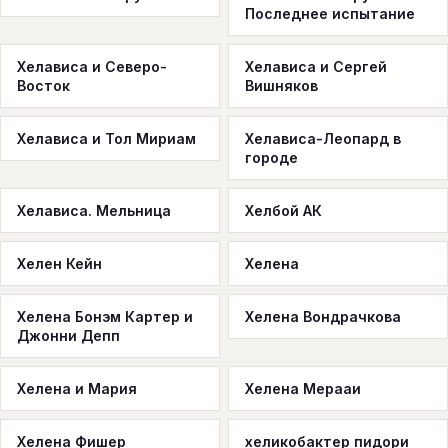
Последнее испытание
Хелависа и Северо-
Хелависа и Сергей
Восток
Вишняков
Хелависа и Тол Мириам
Хелависа-Леопард в
городе
Хелависа. Мельница
Хелбой АК
Хелен Кейн
Хелена
Хелена Бонэм Картер и
Хелена Вондрачкова
Джонни Депп
Хелена и Мария
Хелена Мерааи
Хелена Фишер
хеликобактер пидори