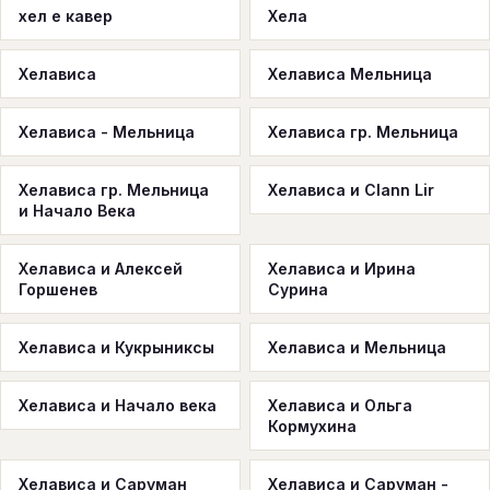
хел е кавер
Хела
Хелависа
Хелависа Мельница
Хелависа - Мельница
Хелависа гр. Мельница
Хелависа гр. Мельница
Хелависа и Clann Lir
и Начало Века
Хелависа и Алексей
Хелависа и Ирина
Горшенев
Сурина
Хелависа и Кукрыниксы
Хелависа и Мельница
Хелависа и Начало века
Хелависа и Ольга
Кормухина
Хелависа и Саруман
Хелависа и Саруман -