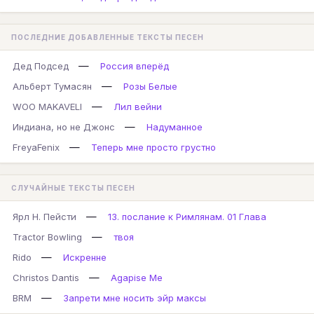
ПОСЛЕДНИЕ ДОБАВЛЕННЫЕ ТЕКСТЫ ПЕСЕН
—
Дед Подсед
Россия вперёд
—
Альберт Тумасян
Розы Белые
—
WOO MAKAVELI
Лил вейни
—
Индиана, но не Джонс
Надуманное
—
FreyaFenix
Теперь мне просто грустно
СЛУЧАЙНЫЕ ТЕКСТЫ ПЕСЕН
—
Ярл Н. Пейсти
13. послание к Римлянам. 01 Глава
—
Tractor Bowling
твоя
—
Rido
Искренне
—
Christos Dantis
Agapise Me
—
BRM
Запрети мне носить эйр максы