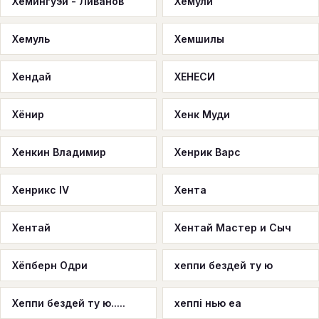
Хемингуэй - Ливанов
Хемули
Хемуль
Хемшилы
Хендай
ХЕНЕСИ
Хёнир
Хенк Муди
Хенкин Владимир
Хенрик Варс
Хенрикс IV
Хента
Хентай
Хентай Мастер и Сыч
Хёпберн Одри
хеппи бездей ту ю
Хеппи бездей ту ю.....
хеппі нью еа