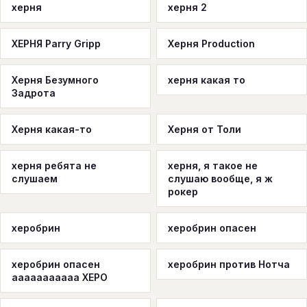
херня
херня 2
ХЕРНЯ Parry Gripp
Херня Production
Херня Безумного
херня какая то
Задрота
Херня какая-то
Херня от Толи
херня ребята не
херня, я такое не
слушаем
слушаю вообще, я ж
рокер
херобрин
херобрин опасен
херобрин опасен
херобрин против Нотча
ааааааааааа XEPO