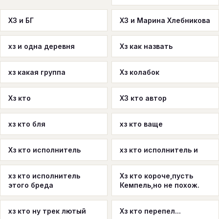
ХЗ и БГ
ХЗ и Марина Хлебникова
хз и одна деревня
Хз как назвать
хз какая группа
Хз колабок
Хз кто
ХЗ кто автор
хз кто бля
хз кто ваще
Хз кто исполнитель
хз кто исполнитель и
хз кто исполнитель
Хз кто короче,пусть
этого бреда
Кемпель,но не похож.
хз кто ну трек лютый
Хз кто перепел...