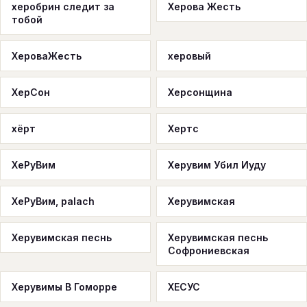
херобрин следит за
Херова Жесть
тобой
ХероваЖесть
херовый
ХерСон
Херсонщина
хёрт
Хертс
ХеРуВим
Херувим Убил Иуду
ХеРуВим, palach
Херувимская
Херувимская песнь
Херувимская песнь
Софрониевская
Херувимы В Гоморре
ХЕСУС