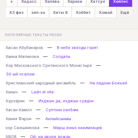
х
Хадасс
Халява
Хараки
Хатсун
Хейлис
ХЗ физ
хип-хо
Хиты 8
Хоббит
Хомай
Ещё
ПОПУЛЯРНЫЕ ТЕКСТЫ ПЕСЕН
—
Хасан Абубакаров
В небе звёзды горят
—
Ханна Маликова
Солдаты
—
Хор Московского Сретенского Монастыря
50-ый псалом
—
Христианский народный ансамбль
На ладони Божьей
—
Ханыч
Ladri di vita
—
Хурзарин
Ихджын да, ихджын суадон
—
Хасан Камол
Султони калбам
—
Хания Фархи
Анлыйсынмы
—
хор Свешникова
Марш юных нахимовцев
—
ХВОЯ
Ой, на дворе дождь