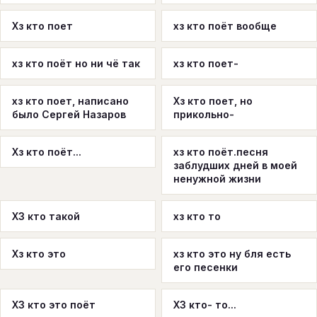
Хз кто поет
хз кто поёт вообще
хз кто поёт но ни чё так
хз кто поет-
хз кто поет, написано
Хз кто поет, но
было Сергей Назаров
прикольно-
Хз кто поёт...
хз кто поёт.песня
заблудших дней в моей
ненужной жизни
ХЗ кто такой
хз кто то
Хз кто это
хз кто это ну бля есть
его песенки
ХЗ кто это поёт
ХЗ кто- то...