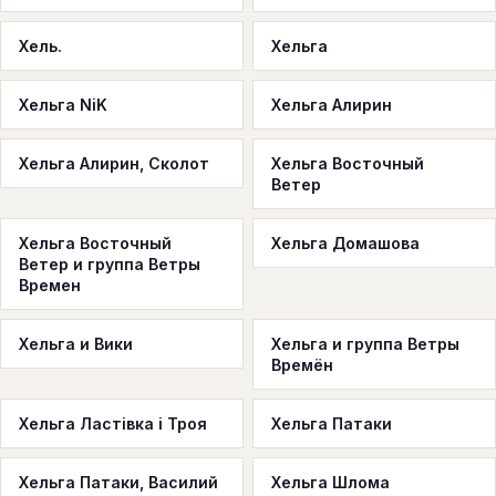
Хель.
Хельга
Хельга NiK
Хельга Алирин
Хельга Алирин, Сколот
Хельга Восточный
Ветер
Хельга Восточный
Хельга Домашова
Ветер и группа Ветры
Времен
Хельга и Вики
Хельга и группа Ветры
Времён
Хельга Ластівка і Троя
Хельга Патаки
Хельга Патаки, Василий
Хельга Шлома