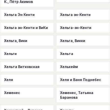
К., Пётр Акимов
Хельга Эн Кенти
Хельга эн-Кенти
Хельга эн-Кенти и ВиКи
Хельга-эн-Кенти
Хельга, Вики
Хельга, Викки
Хельги
Хельта
Хельта Витковская
Хельхейм
Хеля
Хеля и Ваня Поднебес
Хеменес
Хеменес, Татьяна
Баранова