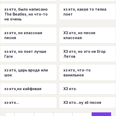
хз кто, было написано
хз кто, какая то телка
The Beatles, но что-то
поет
не очень
хз кто, но классная
ХЗ кто, но песня
песня
классная
хз кто, но поет лучше
ХЗ кто, но это не Егор
Гаги
Летов
хз кто, царь вроде или
хз кто, что-то
шок
ванильное
хз кто,но кайфовая
ХЗ кто.
хз кто...
ХЗ кто...ну зб песня