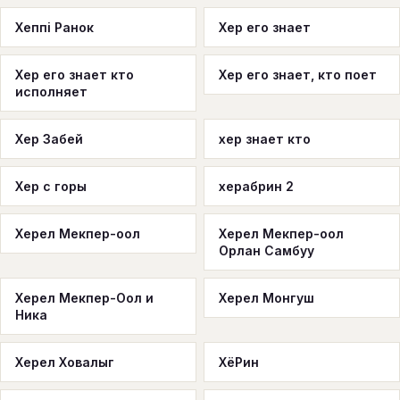
Хеппі Ранок
Хер его знает
Хер его знает кто
Хер его знает, кто поет
исполняет
Хер Забей
хер знает кто
Хер с горы
херабрин 2
Херел Мекпер-оол
Херел Мекпер-оол
Орлан Самбуу
Херел Мекпер-Оол и
Херел Монгуш
Ника
Херел Ховалыг
ХёРин