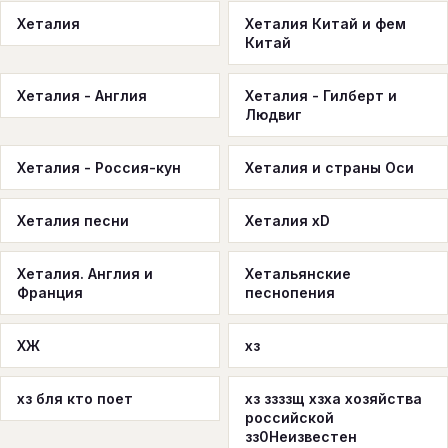
Хеталия
Хеталия Китай и фем
Китай
Хеталия - Англия
Хеталия - Гилберт и
Людвиг
Хеталия - Россия-кун
Хеталия и страны Оси
Хеталия песни
Хеталия хD
Хеталия. Англия и
Хетальянские
Франция
песнопения
ХЖ
хз
хз бля кто поет
хз ззззщ хзха хозяйства
российской
зз0Неизвестен