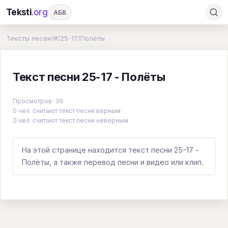
Teksti
.org
АБВ
Ru
А
Б
В
Г
Д
Е
Ж
З
Тексты песен
/
#
/
25-17
/
Полёты
И
К
Л
М
Н
О
П
Р
С
Текст песни 25-17 - Полёты
Т
У
Ф
Х
Ц
Ч
Ш
Э
Ю
Я
En
A
B
C
D
E
F
G
Просмотров: 39
0 чел. считают текст песни верным
H
I
J
K
L
M
N
O
P
0 чел. считают текст песни неверным
Q
R
S
T
U
V
W
X
Y
На этой странице находится текст песни 25-17 -
Z
#
Полёты, а также перевод песни и видео или клип.