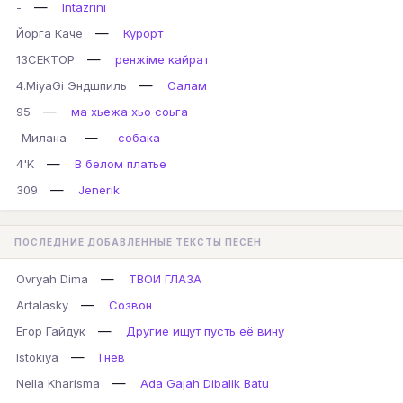
—
-
Intazrini
—
Йорга Каче
Курорт
—
13СЕКТОР
ренжіме кайрат
—
4.MiyaGi Эндшпиль
Салам
—
95
ма хьежа хьо соьга
—
-Милана-
-собака-
—
4'K
В белом платье
—
309
Jenerik
ПОСЛЕДНИЕ ДОБАВЛЕННЫЕ ТЕКСТЫ ПЕСЕН
—
Ovryah Dima
ТВОИ ГЛАЗА
—
Artalasky
Созвон
—
Егор Гайдук
Другие ищут пусть её вину
—
Istokiya
Гнев
—
Nella Kharisma
Ada Gajah Dibalik Batu