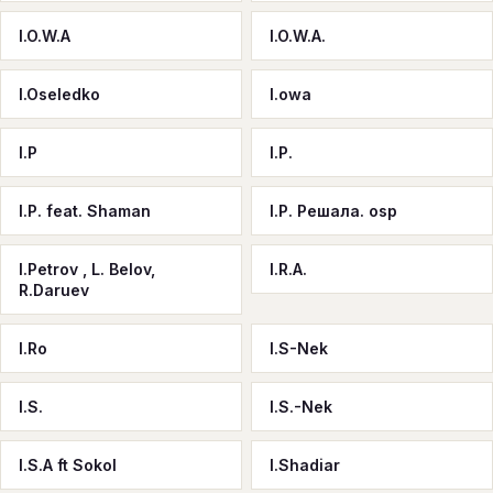
I.O.W.A
I.O.W.A.
I.Oseledko
I.owa
I.P
I.P.
I.P. feat. Shaman
I.P. Решала. osp
I.Petrov , L. Belov,
I.R.A.
R.Daruev
I.Ro
I.S-Nek
I.S.
I.S.-Nek
I.S.A ft Sokol
I.Shadiar