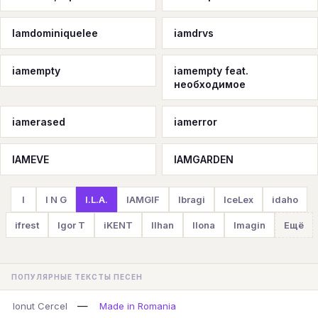
Iamdominiquelee
iamdrvs
iamempty
iamempty feat.
необходимое
iamerased
iamerror
IAMEVE
IAMGARDEN
I
I N G
I.L.A.
IAMGIF
Ibragi
IceLex
idaho
ifrest
Igor T
iKENT
Ilhan
Ilona
Imagin
Ещё
ПОПУЛЯРНЫЕ ТЕКСТЫ ПЕСЕН
—
Ionut Cercel
Made in Romania