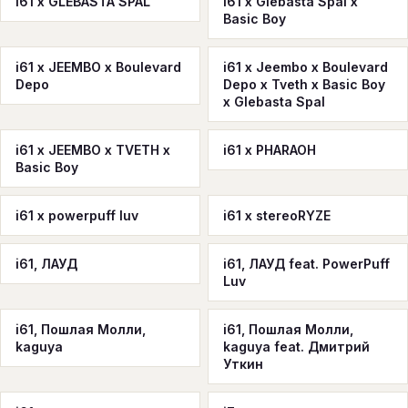
i61 x GLEBASTA SPAL
i61 x Glebasta Spal x
Basic Boy
i61 x JEEMBO x Boulevard
i61 x Jeembo x Boulevard
Depo
Depo x Tveth x Basic Boy
x Glebasta Spal
i61 x JEEMBO x TVETH x
i61 x PHARAOH
Basic Boy
i61 x powerpuff luv
i61 x stereoRYZE
i61, ЛАУД
i61, ЛАУД feat. PowerPuff
Luv
i61, Пошлая Молли,
i61, Пошлая Молли,
kaguya
kaguya feat. Дмитрий
Уткин