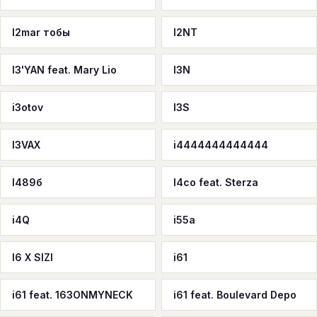
I2mar тобы
I2NT
I3'YAN feat. Mary Lio
I3N
i3otov
I3S
I3VAX
i4444444444444
I489б
I4co feat. Sterza
i4Q
i55a
I6 X SIZI
i61
i61 feat. 163ONMYNECK
i61 feat. Boulevard Depo