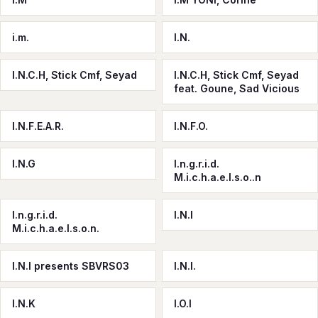
i.m.
I.N.
I.N.C.H, Stick Cmf, Seyad
I.N.C.H, Stick Cmf, Seyad
feat. Goune, Sad Vicious
I.N.F.E.A.R.
I.N.F.O.
I.N.G
I.n.g.r.i.d.
M.i.c.h.a.e.l.s.o..n
I.n.g.r.i.d.
I.N.I
M.i.c.h.a.e.l.s.o.n.
I.N.I presents SBVRS03
I.N.I.
I.N.K
I.O.I