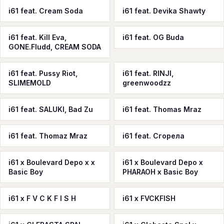
i61 feat. Cream Soda
i61 feat. Devika Shawty
i61 feat. Kill Eva,
i61 feat. OG Buda
GONE.Fludd, CREAM SODA
i61 feat. Pussy Riot,
i61 feat. RINJI,
SLIMEMOLD
greenwoodzz
i61 feat. SALUKI, Bad Zu
i61 feat. Thomas Mraz
i61 feat. Thomaz Mraz
i61 feat. Сгорела
i61 x Boulevard Depo x x
i61 x Boulevard Depo x
Basic Boy
PHARAOH x Basic Boy
i61 x F V C K F I S H
i61 x FVCKFISH