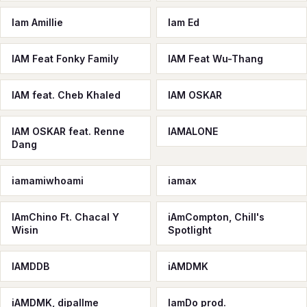
Iam Amillie
Iam Ed
IAM Feat Fonky Family
IAM Feat Wu-Thang
IAM feat. Cheb Khaled
IAM OSKAR
IAM OSKAR feat. Renne
IAMALONE
Dang
iamamiwhoami
iamax
IAmChino Ft. Chacal Y
iAmCompton, Chill's
Wisin
Spotlight
IAMDDB
iAMDMK
iAMDMK, dipallme
IamDo prod.