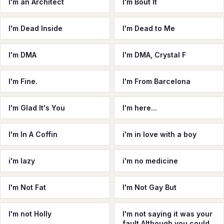
I'm an Architect
I'm Bout It
I'm Dead Inside
I'm Dead to Me
I'm DMA
I'm DMA, Crystal F
I'm Fine.
I'm From Barcelona
I'm Glad It's You
I'm here...
I'm In A Coffin
i'm in love with a boy
i'm lazy
i'm no medicine
I'm Not Fat
I'm Not Gay But
I'm not Holly
I'm not saying it was your
fault Although you could