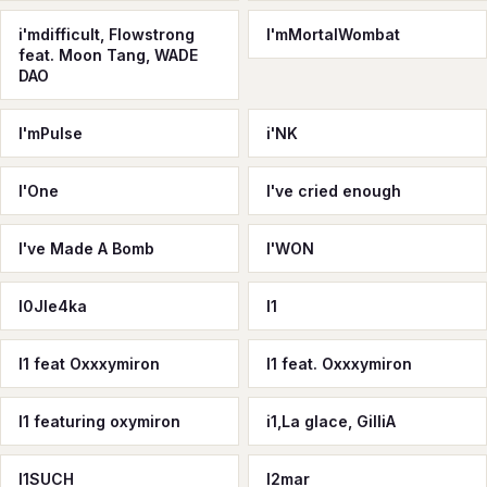
i'mdifficult, Flowstrong
I'mMortalWombat
feat. Moon Tang, WADE
DAO
I'mPulse
i'NK
I'One
I've cried enough
I've Made A Bomb
I'WON
I0JIe4ka
I1
I1 feat Oxxxymiron
I1 feat. Oxxxymiron
I1 featuring oxymiron
i1,La glace, GilliA
I1SUCH
I2mar