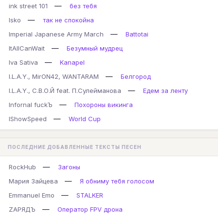
—
ink street 101
без тебя
—
Isko
так не спокойна
—
Imperial Japanese Army March
Battotai
—
ItAllCanWait
Безумный мудрец
—
Iva Sativa
Kanapel
—
I.L.A.Y., MirON42, WANTARAM
Белгород
—
I.L.A.Y., С.В.О.Й feat. П.Сулейманова
Едем за ленту
—
Infornal fuckЪ
Похороны викинга
—
IShowSpeed
World Cup
ПОСЛЕДНИЕ ДОБАВЛЕННЫЕ ТЕКСТЫ ПЕСЕН
—
RockHub
Загоны
—
Мария Зайцева
Я обниму тебя голосом
—
Emmanuel Emo
STALKER
—
ZАРЯДЪ
Оператор FPV дрона