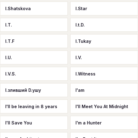
I.Shatskova
I.Star
I.T.
I.t.D.
I.T.F
I.Tukay
I.U.
I.V.
I.V.S.
I.Witness
I.зливший D.ушу
I'am
I'll be leaving in 8 years
I'll Meet You At Midnight
I'll Save You
I'm a Hunter