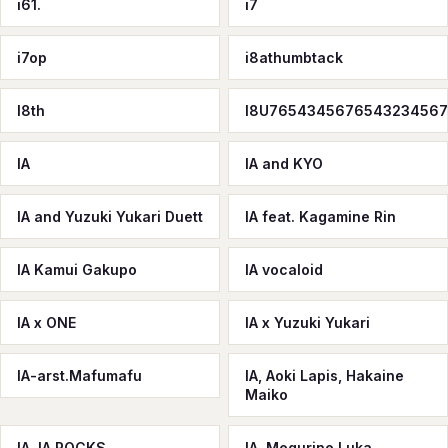
i61.
i7
i7op
i8athumbtack
I8th
I8U765434567654323456
IA
IA and KYO
IA and Yuzuki Yukari Duett
IA feat. Kagamine Rin
IA Kamui Gakupo
IA vocaloid
IA x ONE
IA x Yuzuki Yukari
IA-arst.Mafumafu
IA, Aoki Lapis, Hakaine
Maiko
IA, IA ROCKS
IA, Megurine Luka