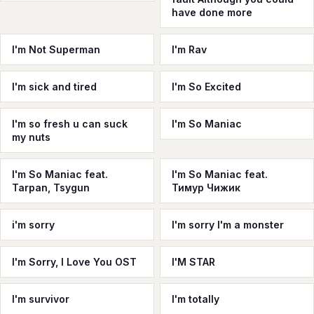
have done more
I'm Not Superman
I'm Rav
I'm sick and tired
I'm So Excited
I'm so fresh u can suck
I'm So Maniac
my nuts
I'm So Maniac feat.
I'm So Maniac feat.
Tarpan, Tsygun
Тимур Чижик
i'm sorry
I'm sorry I'm a monster
I'm Sorry, I Love You OST
I'M STAR
I'm survivor
I'm totally