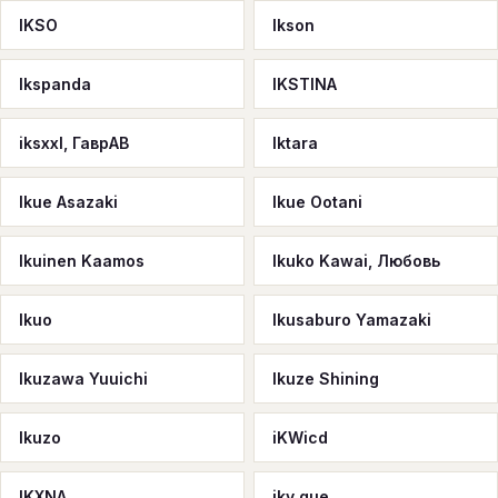
IKSO
Ikson
Ikspanda
IKSTINA
iksxxl, ГаврАВ
Iktara
Ikue Asazaki
Ikue Ootani
Ikuinen Kaamos
Ikuko Kawai, Любовь
Ikuo
Ikusaburo Yamazaki
Ikuzawa Yuuichi
Ikuze Shining
Ikuzo
iKWicd
IKXNA
iky que