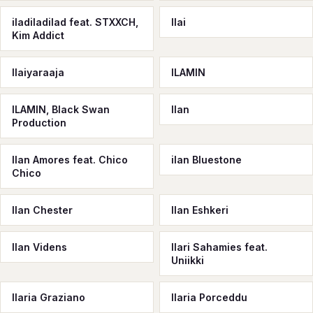
iladiladilad feat. STXXCH,
Ilai
Kim Addict
Ilaiyaraaja
ILAMIN
ILAMIN, Black Swan
Ilan
Production
Ilan Amores feat. Chico
ilan Bluestone
Chico
Ilan Chester
Ilan Eshkeri
Ilan Videns
Ilari Sahamies feat.
Uniikki
Ilaria Graziano
Ilaria Porceddu