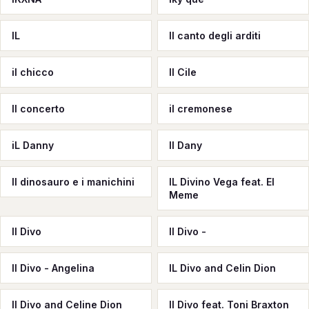
IL
Il canto degli arditi
il chicco
Il Cile
Il concerto
il cremonese
iL Danny
Il Dany
Il dinosauro e i manichini
IL Divino Vega feat. El
Meme
Il Divo
Il Divo -
Il Divo - Angelina
IL Divo and Celin Dion
Il Divo and Celine Dion
Il Divo feat. Toni Braxton