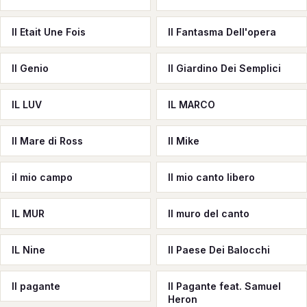
Il Etait Une Fois
Il Fantasma Dell'opera
Il Genio
Il Giardino Dei Semplici
IL LUV
IL MARCO
Il Mare di Ross
Il Mike
il mio campo
Il mio canto libero
IL MUR
Il muro del canto
IL Nine
Il Paese Dei Balocchi
Il pagante
Il Pagante feat. Samuel
Heron