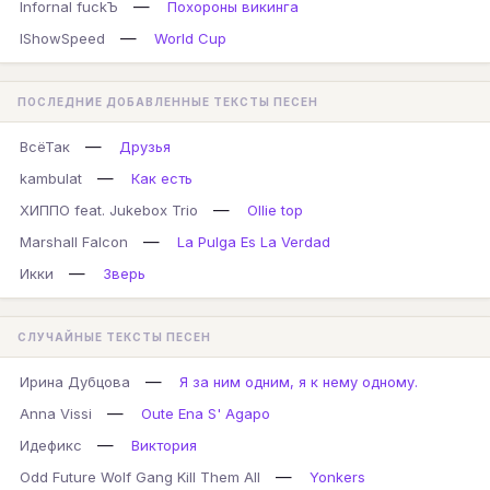
—
Infornal fuckЪ
Похороны викинга
—
IShowSpeed
World Cup
ПОСЛЕДНИЕ ДОБАВЛЕННЫЕ ТЕКСТЫ ПЕСЕН
—
ВсёТак
Друзья
—
kambulat
Как есть
—
ХИППО feat. Jukebox Trio
Ollie top
—
Marshall Falcon
La Pulga Es La Verdad
—
Икки
Зверь
СЛУЧАЙНЫЕ ТЕКСТЫ ПЕСЕН
—
Ирина Дубцова
Я за ним одним, я к нему одному.
—
Anna Vissi
Oute Ena S' Agapo
—
Идефикс
Виктория
—
Odd Future Wolf Gang Kill Them All
Yonkers