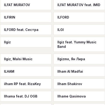
ILFAT MURATOV
ILFAT MURATOV feat. IMID
ILFIRIN
ILFORD
ILFORD feat. Сестра
ILGI
Ilgiz
Ilgiz feat. Yummy Music
Band
Ilgiz, Malsi Music
Ilgizmo, Ян Лира
ILHAM
Ilham Al Madfai
ilham RP feat. RizaKey
Ilham Shakirov
Ilhama feat. DJ OGB
Ilhame Qasimova