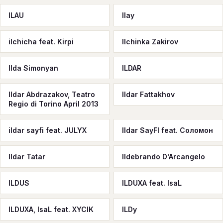
ILAU
Ilay
ilchicha feat. Kirpi
Ilchinka Zakirov
Ilda Simonyan
ILDAR
Ildar Abdrazakov, Teatro
Ildar Fattakhov
Regio di Torino April 2013
ildar sayfi feat. JULYX
Ildar SayFI feat. Соломон
Ildar Tatar
Ildebrando D'Arcangelo
ILDUS
ILDUXA feat. IsaL
ILDUXA, IsaL feat. XYCIK
ILDy