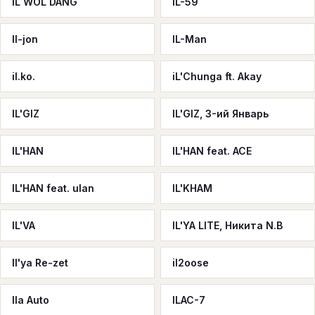
IL WOL DANG
IL-59
Il-jon
IL-Man
il.ko.
iL'Chunga ft. Akay
IL'GIZ
IL'GIZ, 3-ий Январь
IL'HAN
IL'HAN feat. ACE
IL'HAN feat. ulan
IL'KHAM
IL'VA
IL'YA LITE, Никита N.B
Il'ya Re-zet
il2oose
Ila Auto
ILAC-7