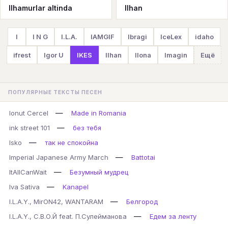
Ilhamurlar altinda
Ilhan
I
I N G
I.L.A.
IAMGIF
Ibragi
IceLex
idaho
ifrest
Igor U
IKES
Ilhan
Ilona
Imagin
Ещё
ПОПУЛЯРНЫЕ ТЕКСТЫ ПЕСЕН
—
Ionut Cercel
Made in Romania
—
ink street 101
без тебя
—
Isko
так не спокойна
—
Imperial Japanese Army March
Battotai
—
ItAllCanWait
Безумный мудрец
—
Iva Sativa
Kanapel
—
I.L.A.Y., MirON42, WANTARAM
Белгород
—
I.L.A.Y., С.В.О.Й feat. П.Сулейманова
Едем за ленту