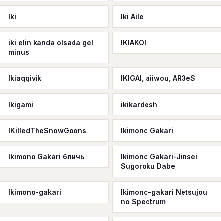
Iki
Iki Aile
iki elin kanda olsada gel
IKIAKOI
minus
Ikiaqqivik
IKIGAI, aiiwou, AR3eS
Ikigami
ikikardesh
IKilledTheSnowGoons
Ikimono Gakari
Ikimono Gakari бличь
Ikimono Gakari-Jinsei
Sugoroku Dabe
Ikimono-gakari
Ikimono-gakari Netsujou
no Spectrum