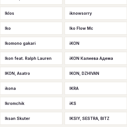
Iklos
iknowsorry
Iko
Iko Flow Mc
Ikomono gakari
iKON
Ikon feat. Ralph Lauren
iKON Калиева Адема
IKON, Asatro
IKON, DZHIVAN
ikona
IKRA
Ikromchik
iKS
Iksan Skuter
IKSIY, SESTRA, BITZ