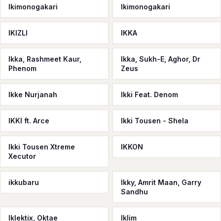
Ikimonogakari
Ikimоnоgаkаri
IKIZLI
IKKA
Ikka, Rashmeet Kaur,
Ikka, Sukh-E, Aghor, Dr
Phenom
Zeus
Ikke Nurjanah
Ikki Feat. Denom
IKKI ft. Arce
Ikki Tousen - Shela
Ikki Tousen Xtreme
IKKON
Xecutor
ikkubaru
Ikky, Amrit Maan, Garry
Sandhu
Iklektix, Oktae
Iklim