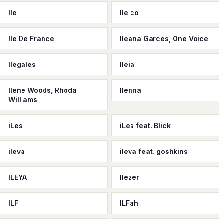
Ile
Ile co
Ile De France
Ileana Garces, One Voice
Ilegales
Ileia
Ilene Woods, Rhoda
Ilenna
Williams
iLes
iLes feat. Blick
ileva
ileva feat. goshkins
ILEYA
Ilezer
ILF
ILFah