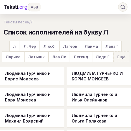
Teksti
.org
АБВ
Ru
А
Б
В
Г
Д
Е
Ж
З
Тексты песен
/
Л
Список исполнителей на букву Л
И
К
Л
М
Н
О
П
Р
С
Т
У
Ф
Х
Ц
Ч
Ш
Э
Ю
л
Л. Чер
Л.ю.б.
Лагерь
Лайма
Лана f
Я
En
A
B
C
D
E
F
G
Лариса
Латышк
Лев Ле
Легенд
Леди Г
Ещё
H
I
J
K
L
M
N
O
P
Людмила Гурченко и
ЛЮДМИЛА ГУРЧЕНКО И
Q
R
S
T
U
V
W
X
Y
Борис Моисеев
БОРИС МОИСЕЕВ
Z
#
Людмила Гурченко и
Людмила Гурченко и
Боря Моисеев
Илья Олейников
Людмила Гурченко и
Людмила Гурченко и
Михаил Боярский
Ольга Полякова