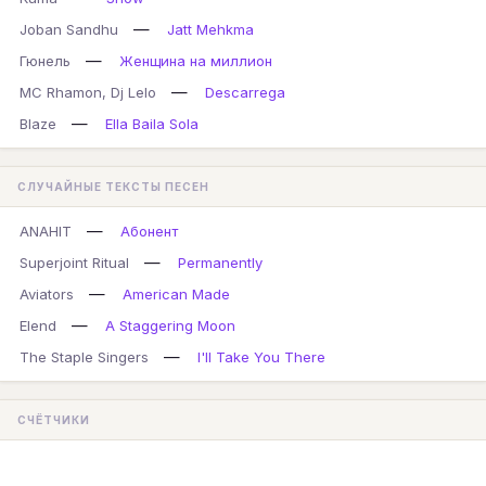
—
Joban Sandhu
Jatt Mehkma
—
Гюнель
Женщина на миллион
—
MC Rhamon, Dj Lelo
Descarrega
—
Blaze
Ella Baila Sola
СЛУЧАЙНЫЕ ТЕКСТЫ ПЕСЕН
—
ANAHIT
Абонент
—
Superjoint Ritual
Permanently
—
Aviators
American Made
—
Elend
A Staggering Moon
—
The Staple Singers
I'll Take You There
СЧЁТЧИКИ