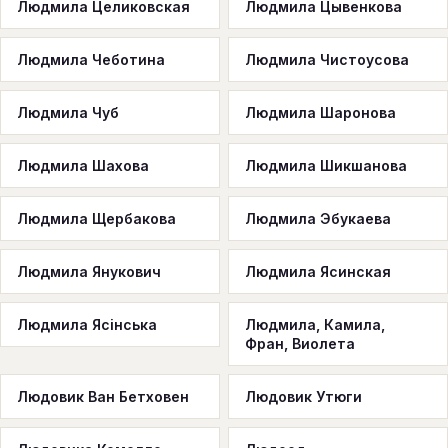
Людмила Целиковская
Людмила Цывенкова
Людмила Чеботина
Людмила Чистоусова
Людмила Чуб
Людмила Шаронова
Людмила Шахова
Людмила Шикшанова
Людмила Щербакова
Людмила Эбукаева
Людмила Янукович
Людмила Ясинская
Людмила Ясінська
Людмила, Камила,
Фран, Виолета
Людовик Ван Бетховен
Людовик Утюги