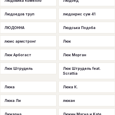
Людовика Комелло
Людоед
Людоедов труп
людокрис сум 41
ЛЮДОННА
Людська Подоба
люис армстронг
Люк
Люк Арбогаст
Люк Морган
Люк Штрудель
Люк Штрудель feat.
Scrattia
Люка
Люка К.
Люка Ли
люкан
Люкарна
Люкин Магна и Kate