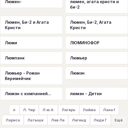
Люмен-
люмен, агата кристи и
би-2
Люмен, Би-2 и Агата
Люмен, Би-2, Агата
Кристи
Кристи
Люми
ЛЮМИНОФОР
Люмпанк
Люмьер
Люмьер - Роман
Люмэн
Веремейчик
Люмэн с компанией...
люмэн - Детки
л
Л. Чер
Л.ю.б.
Лагерь
Лайма
Лана f
Лариса
Латышк
Лев Ле
Легенд
Леди Г
Ещё