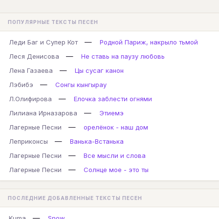
ПОПУЛЯРНЫЕ ТЕКСТЫ ПЕСЕН
—
Леди Баг и Супер Кот
Родной Париж, накрыло тьмой
—
Леся Денисова
Не ставь на паузу любовь
—
Лена Газаева
Цы сусаг канон
—
Лэбибэ
Сонгы кынгырау
—
Л.Олифирова
Елочка заблести огнями
—
Лилиана Ирназарова
Этиемэ
—
Лагерные Песни
орелёнок - наш дом
—
Леприконсы
Ванька-Встанька
—
Лагерные Песни
Все мысли и слова
—
Лагерные Песни
Солнце мое - это ты
ПОСЛЕДНИЕ ДОБАВЛЕННЫЕ ТЕКСТЫ ПЕСЕН
—
Kuma
Snow