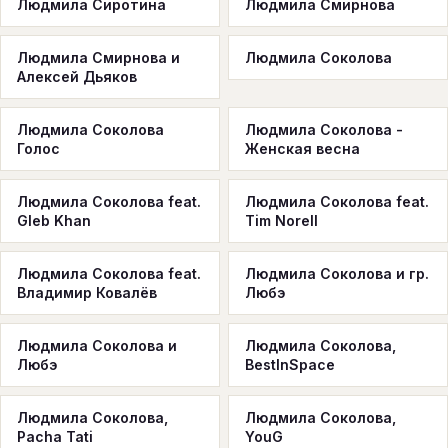
Людмила Сиротина
Людмила Смирнова
Людмила Смирнова и
Людмила Соколова
Алексей Дьяков
Людмила Соколова
Людмила Соколова -
Голос
Женская весна
Людмила Соколова feat.
Людмила Соколова feat.
Gleb Khan
Tim Norell
Людмила Соколова feat.
Людмила Соколова и гр.
Владимир Ковалёв
Любэ
Людмила Соколова и
Людмила Соколова,
Любэ
BestInSpace
Людмила Соколова,
Людмила Соколова,
Pacha Tati
YouG