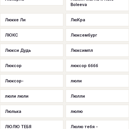
Boleeva
Люкке Ли
ЛюКра
ЛЮКС
Люксембург
Люкси Дудь
Люксимпл
Люксор
люксор бббб
Люксор-
люли
люли люли
Люлли
Люлька
люлю
ЛЮЛЮ ТЕБЯ
Люлю тебя -