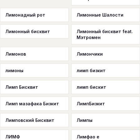
Лимонадный рот
Лимонные Шалости
Лимонный бисквит
Лимонный бисквит feat.
Мэтромен
Лимонов
Лимончики
лимоны
лимп бизкит
Лимп Бисквит
лимп бискит
Лимп мазафака Бизкит
ЛимпБизкит
Лимповский Бисквит
Лимпы
ЛИМФ
Лимфао е