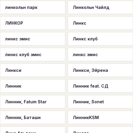
линкольн парк
Линкольн Чайлд
ЛИНКОР
Линкс
линкс эмис
Линкс клуб
линкс клуб эмис
линкс эмис
Линкси
Линкси, Эйрена
Линник
Линник feat. СД
Линник, Fatum Star
Линник, Sonet
Линник, Баташи
ЛинникKSM