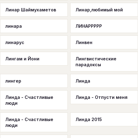
Линар Шаймухаметов
Линар,любимый мой
линара
ЛИНАРРРРР
линарус
Линвен
Лингам и Йони
Лингвистические
парадоксы
лингер
Линда
Линда - Счастливые
Линда - Отпусти меня
люди
Линда - Счастливые
Линда 2015
люди