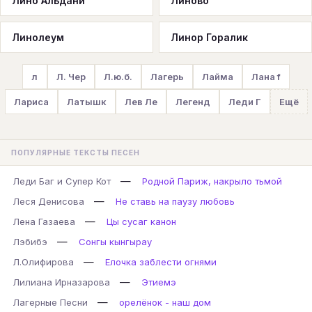
Лино Альдани
Линово
Линолеум
Линор Горалик
л
Л. Чер
Л.ю.б.
Лагерь
Лайма
Лана f
Лариса
Латышк
Лев Ле
Легенд
Леди Г
Ещё
ПОПУЛЯРНЫЕ ТЕКСТЫ ПЕСЕН
—
Леди Баг и Супер Кот
Родной Париж, накрыло тьмой
—
Леся Денисова
Не ставь на паузу любовь
—
Лена Газаева
Цы сусаг канон
—
Лэбибэ
Сонгы кынгырау
—
Л.Олифирова
Елочка заблести огнями
—
Лилиана Ирназарова
Этиемэ
—
Лагерные Песни
орелёнок - наш дом