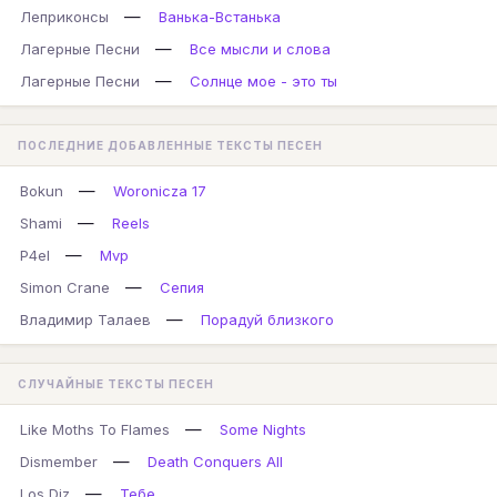
—
Леприконсы
Ванька-Встанька
—
Лагерные Песни
Все мысли и слова
—
Лагерные Песни
Солнце мое - это ты
ПОСЛЕДНИЕ ДОБАВЛЕННЫЕ ТЕКСТЫ ПЕСЕН
—
Bokun
Woronicza 17
—
Shami
Reels
—
P4el
Mvp
—
Simon Crane
Сепия
—
Владимир Талаев
Порадуй близкого
СЛУЧАЙНЫЕ ТЕКСТЫ ПЕСЕН
—
Like Moths To Flames
Some Nights
—
Dismember
Death Conquers All
—
Los Diz
Тебе