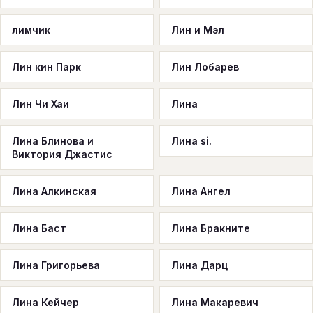
лимчик
Лин и Мэл
Лин кин Парк
Лин Лобарев
Лин Чи Хаи
Лина
Лина Блинова и
Лина si.
Виктория Джастис
Лина Алкинская
Лина Ангел
Лина Баст
Лина Бракните
Лина Григорьева
Лина Дарц
Лина Кейчер
Лина Макаревич