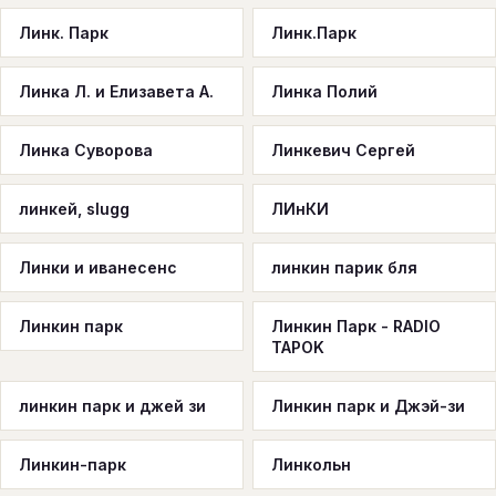
Линк. Парк
Линк.Парк
Линка Л. и Елизавета А.
Линка Полий
Линка Суворова
Линкевич Сергей
линкей, slugg
ЛИнКИ
Линки и иванесенс
линкин парик бля
Линкин парк
Линкин Парк - RADIO
TAPOK
линкин парк и джей зи
Линкин парк и Джэй-зи
Линкин-парк
Линкольн