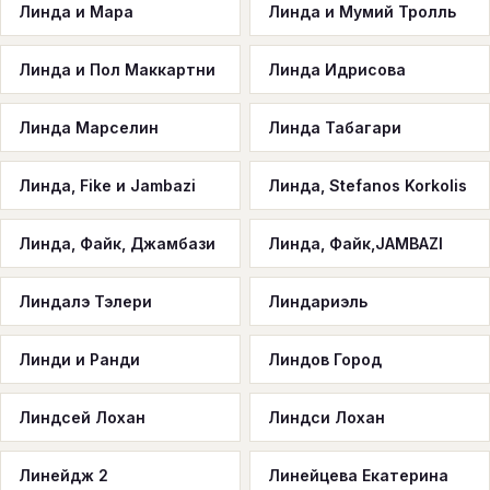
Линда и Мара
Линда и Мумий Тролль
Линда и Пол Маккартни
Линда Идрисова
Линда Марселин
Линда Табагари
Линда, Fike и Jambazi
Линда, Stefanos Korkolis
Линда, Файк, Джамбази
Линда, Файк,JAMBAZI
Линдалэ Тэлери
Линдариэль
Линди и Ранди
Линдов Город
Линдсей Лохан
Линдси Лохан
Линейдж 2
Линейцева Екатерина