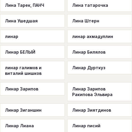
Лина Тарек, ПАНЧ
Лина татарочка
Лина Ушедшая
Лина Штерн
линар
линар ахмадуллин
Линар БЕЛЫЙ
Линар Билялов
линар галимов и
Линар Дурткуз
виталий шишков
Линар Зарипов
Линар Зарипов
Ракипова Эльвира
Линар Зиганшин
Линар Зиятдинов
Линар Лиана
Линар писий