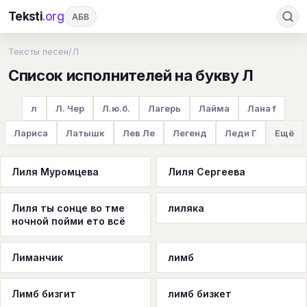
Teksti
.org
АБВ
Ru
А
Б
В
Г
Д
Е
Ж
З
Тексты песен
/
Л
Список исполнителей на букву Л
И
К
Л
М
Н
О
П
Р
С
Т
У
Ф
Х
Ц
Ч
Ш
Э
Ю
л
Л. Чер
Л.ю.б.
Лагерь
Лайма
Лана f
Я
En
A
B
C
D
E
F
G
Лариса
Латышк
Лев Ле
Легенд
Леди Г
Ещё
H
I
J
K
L
M
N
O
P
Лиля Муромцева
Лиля Сергеева
Q
R
S
T
U
V
W
X
Y
Лиля ты сонце во тме
лиляка
Z
#
ночной пойми ето всё
Лиманчик
лимб
Лимб бизгит
лимб бизкет