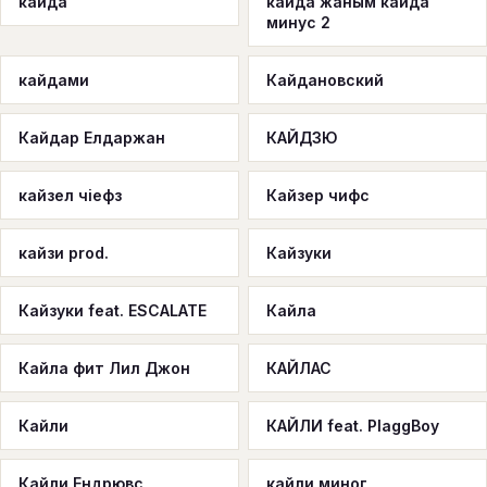
кайда
кайда жаным кайда
минус 2
кайдами
Кайдановский
Кайдар Елдаржан
КАЙДЗЮ
кайзел чіефз
Кайзер чифс
кайзи prod.
Кайзуки
Кайзуки feat. ESCALATE
Кайла
Кайла фит Лил Джон
КАЙЛАС
Кайли
КАЙЛИ feat. PlaggBoy
Кайли Ендрювс
кайли миног