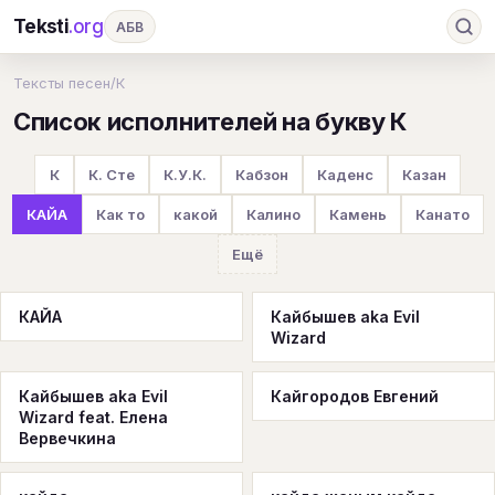
Teksti
.org
АБВ
Ru
А
Б
В
Г
Д
Е
Ж
З
Тексты песен
/
К
Список исполнителей на букву К
И
К
Л
М
Н
О
П
Р
С
Т
У
Ф
Х
Ц
Ч
Ш
Э
Ю
К
К. Сте
К.У.К.
Кабзон
Каденс
Казан
Я
En
A
B
C
D
E
F
G
КАЙА
Как то
какой
Калино
Камень
Канато
H
I
J
K
L
M
N
O
P
Ещё
Q
R
S
T
U
V
W
X
Y
КАЙА
Кайбышев aka Evil
Wizard
Z
#
Кайбышев aka Evil
Кайгородов Евгений
Wizard feat. Елена
Вервечкина