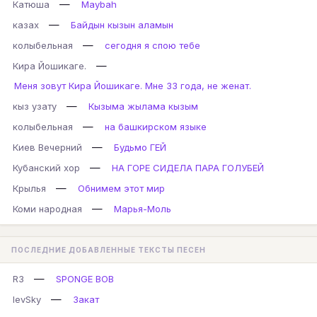
—
Катюша
Maybah
—
казах
Байдын кызын аламын
—
колыбельная
сегодня я спою тебе
—
Кира Йошикаге.
Меня зовут Кира Йошикаге. Мне 33 года, не женат.
—
кыз узату
Кызыма жылама кызым
—
колыбельная
на башкирском языке
—
Киев Вечерний
Будьмо ГЕЙ
—
Кубанский хор
НА ГОРЕ СИДЕЛА ПАРА ГОЛУБЕЙ
—
Крылья
Обнимем этот мир
—
Коми народная
Марья-Моль
ПОСЛЕДНИЕ ДОБАВЛЕННЫЕ ТЕКСТЫ ПЕСЕН
—
R3
SPONGE BOB
—
IevSky
Закат