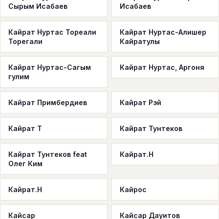
Сырым Исабаев
Исабаев
Кайрат Нуртас Тореали
Кайрат Нуртас-Алишер
Торегали
Кайратулы
Кайрат Нуртас-Сагым
Кайрат Нуртас, Аргоня
гулим
Кайрат Примбердиев
Кайрат Рэй
Кайрат Т
Кайрат Тунтеков
Кайрат Тунтеков feat
Кайрат.H
Олег Ким
Кайрат.Н
Кайрос
Кайсар
Кайсар Дауитов