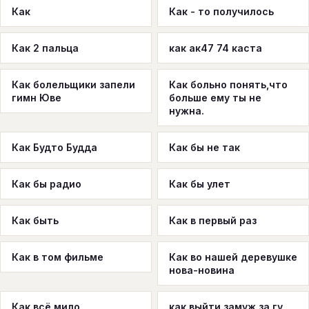
Как
Как - то получилось
Как 2 пальца
как ак47 74 каста
Как болельщики запели
Как больно понять,что
гимн Юве
больше ему ты не
нужна.
Как Будто Будда
Как бы не так
Как бы радио
Как бы улет
Как быть
Как в первый раз
Как в том фильме
Как во нашей деревушке
нова-новина
Как всё мило
как выйти замуж за гу