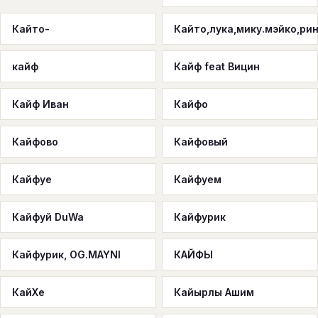
Кайто-
Кайто,лука,мику.мэйко,ри
кайф
Кайф feat Вицин
Кайф Иван
Кайфо
Кайфово
Кайфовый
Кайфуе
Кайфуем
Кайфуй DuWa
Кайфурик
Кайфурик, OG.MAYNI
КАЙФЫ
КайХе
Кайырлы Ашим