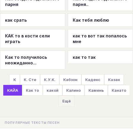
парня
парня..
как срать
Как тебя люблю
КАК то в кости сели
как то вот так попалось
играть
мне
Как то получилось
как то так
неожиданно...
К
К. Сте
К.У.К.
Кабзон
Каденс
Казан
КАЙА
Как то
какой
Калино
Камень
Канато
Ещё
ПОПУЛЯРНЫЕ ТЕКСТЫ ПЕСЕН