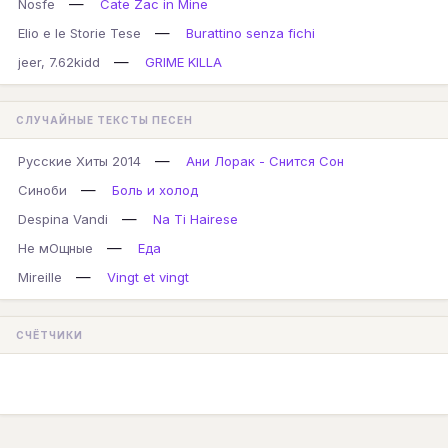
—
Nosfe
Cate Zac in Mine
—
Elio e le Storie Tese
Burattino senza fichi
—
jeer, 7.62kidd
GRIME KILLA
СЛУЧАЙНЫЕ ТЕКСТЫ ПЕСЕН
—
Русские Хиты 2014
Ани Лорак - Снится Сон
—
Синоби
Боль и холод
—
Despina Vandi
Na Ti Hairese
—
Не мОщные
Еда
—
Mireille
Vingt et vingt
СЧЁТЧИКИ