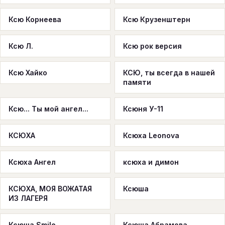
Ксю Корнеева
Ксю Крузенштерн
Ксю Л.
Ксю рок версия
Ксю Хайко
КСЮ, ты всегда в нашей
памяти
Ксю... Ты мой ангел...
Ксюня У-11
КСЮХА
Ксюха Leonova
Ксюха Ангел
ксюха и димон
КСЮХА, МОЯ ВОЖАТАЯ
Ксюша
ИЗ ЛАГЕРЯ
Ксюша Smile
Ксюша Абрамова