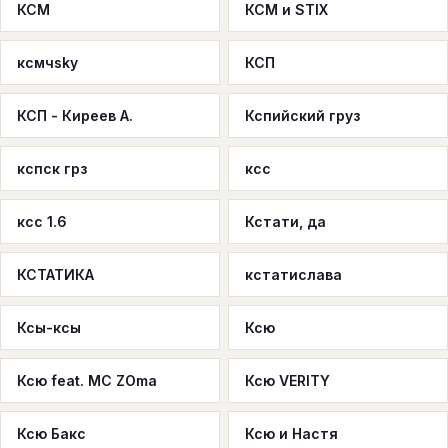
КСМ
КСМ и STIX
ксмчsky
КСП
КСП - Киреев А.
Кспийский груз
кспск грз
ксс
ксс 1.6
Кстати, да
КСТАТИКА
кстатислава
Ксы-ксы
Ксю
Ксю feat. MC ZOma
Ксю VERITY
Ксю Бакс
Ксю и Настя