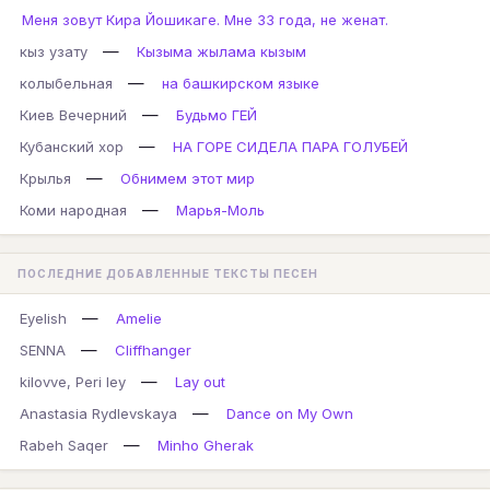
Меня зовут Кира Йошикаге. Мне 33 года, не женат.
—
кыз узату
Кызыма жылама кызым
—
колыбельная
на башкирском языке
—
Киев Вечерний
Будьмо ГЕЙ
—
Кубанский хор
НА ГОРЕ СИДЕЛА ПАРА ГОЛУБЕЙ
—
Крылья
Обнимем этот мир
—
Коми народная
Марья-Моль
ПОСЛЕДНИЕ ДОБАВЛЕННЫЕ ТЕКСТЫ ПЕСЕН
—
Eyelish
Amelie
—
SENNA
Cliffhanger
—
kilovve, Peri ley
Lay out
—
Anastasia Rydlevskaya
Dance on My Own
—
Rabeh Saqer
Minho Gherak