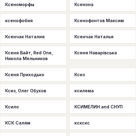
Ксеноморфы
Ксенона
ксенофобия
Ксенофонтов Максим
Ксенчак Наталия
Ксенчак Наталья
Ксеня Вайт, Red One,
Ксеня Наварівська
Никола Мельников
Ксеня Приходько
Ксиз
Ксиз, Олег Обухов
ксилема
Ксило
КСИМЕЛИН and СНУП
КСК Салям
кскскс