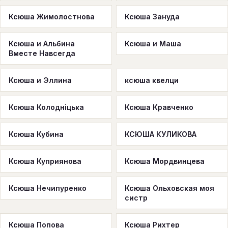
Ксюша Жимолостнова
Ксюша Зануда
Ксюша и Альбина
Ксюша и Маша
Вместе Навсегда
Ксюша и Эллина
ксюша квелци
Ксюша Колодніцька
Ксюша Кравченко
Ксюша Кубина
КСЮША КУЛИКОВА
Ксюша Куприянова
Ксюша Мордвинцева
Ксюша Нечипуренко
Ксюша Ольховская моя
систр
Ксюша Попова
Ксюша Рихтер