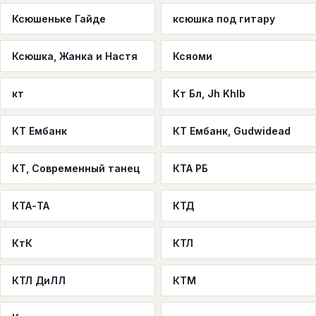
Ксюшеньке Гайде
ксюшка под гитару
Ксюшка, Жанка и Настя
Ксяоми
кт
Кт Бл, Jh Khlb
КТ Ембанк
КТ Ембанк, Gudwidead
КТ, Современный танец
КТА РБ
КТА-ТА
КТД
КтК
КТЛ
КТЛ ДиЛЛ
КТМ