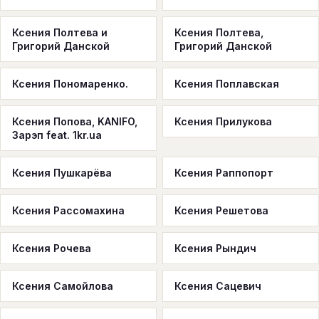
Ксения Полтева и
Ксения Полтева,
Григорий Данской
Григорий Данской
Ксения Пономаренко.
Ксения Поплавская
Ксения Попова, KANIFO,
Ксения Прилукова
Зарэп feat. 1kr.ua
Ксения Пушкарёва
Ксения Раппопорт
Ксения Рассомахина
Ксения Решетова
Ксения Рочева
Ксения Рындич
Ксения Самойлова
Ксения Сацевич