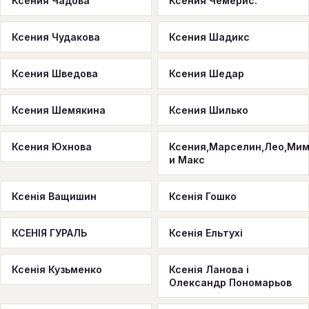
Ксения Чадова
Ксения Чемерис.
Ксения Чудакова
Ксения Шадикс
Ксения Шведова
Ксения Шедар
Ксения Шемякина
Ксения Шилько
Ксения Юхнова
Ксения,Марселин,Лео,Мим
и Макс
Ксенія Ващишин
Ксенія Гошко
КСЕНІЯ ГУРАЛЬ
Ксенія Ельтухі
Ксенія Кузьменко
Ксенія Ланова і
Олександр Пономарьов