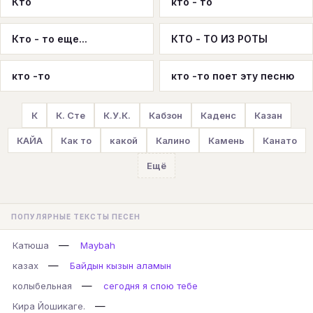
Кто
кто - то
Кто - то еще...
КТО - ТО ИЗ РОТЫ
кто -то
кто -то поет эту песню
К
К. Сте
К.У.К.
Кабзон
Каденс
Казан
КАЙА
Как то
какой
Калино
Камень
Канато
Ещё
ПОПУЛЯРНЫЕ ТЕКСТЫ ПЕСЕН
—
Катюша
Maybah
—
казах
Байдын кызын аламын
—
колыбельная
сегодня я спою тебе
—
Кира Йошикаге.