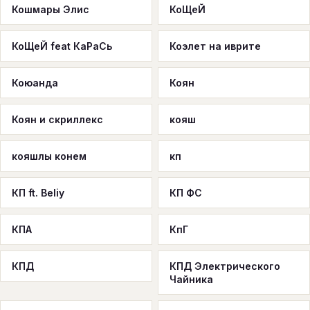
Кошмары Элис
КоЩеЙ
КоЩеЙ feat КаРаСь
Коэлет на иврите
Коюанда
Коян
Коян и скриллекс
кояш
кояшлы конем
кп
КП ft. Beliy
КП ФС
КПА
КпГ
КПД
КПД Электрического
Чайника