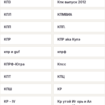
КПЗ
Кпк выпуск 2012
КПЛ
КПМВИА
КПП
КПП.
КПР
КПР aka Купэ
кпр и guf
кпрф
КПРФ-Югра
Кпсс
КПТ
КПЦ
КПШ
КР
КР - IV
Кр утой Иг орь и Ал