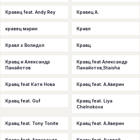
Кравец feat. Andy Rey
Кравец А.
кравец марин
Кравл
Кравл х Волидол
Кравц
Кравц и Александр
Кравц feat Александр
Панайотов
Панайотов,Staisha
Кравц feat Катя Нова
Кравц feat. А.Аверин
Кравц feat. Guf
Кравц feat. Liya
Chelnokova
Кравц feat. Tony Tonite
Кравц feat. А.Аверин
Кравц feat. Александр
Кравц feat. Андрей