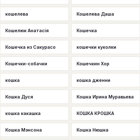
кошелева
Кошелева Даша
Кошелюк Анатасія
Кошечка
Кошечка из Сакурасо
кошечки куколки
Кошечки-собачки
Кошечкин Хор
кошка
кошка дженни
Кошка Дуся
Кошка Ирина Муравьева
кошка какашка
КОШКА КРОШКА
Кошка Мэнсона
Кошка Нюшка