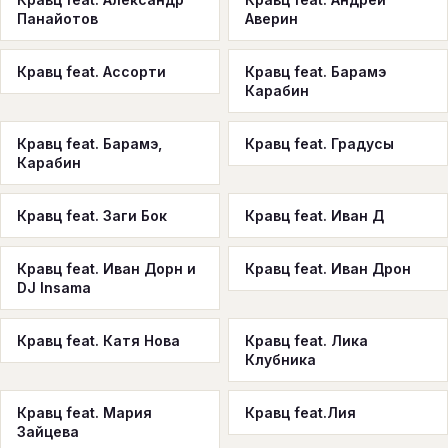
Панайотов
Аверин
Кравц feat. Ассорти
Кравц feat. Барамэ
Карабин
Кравц feat. Барамэ,
Кравц feat. Градусы
Карабин
Кравц feat. Заги Бок
Кравц feat. Иван Д
Кравц feat. Иван Дорн и
Кравц feat. Иван Дрон
DJ Insama
Кравц feat. Катя Нова
Кравц feat. Лика
Клубника
Кравц feat. Мария
Кравц feat.Лия
Зайцева