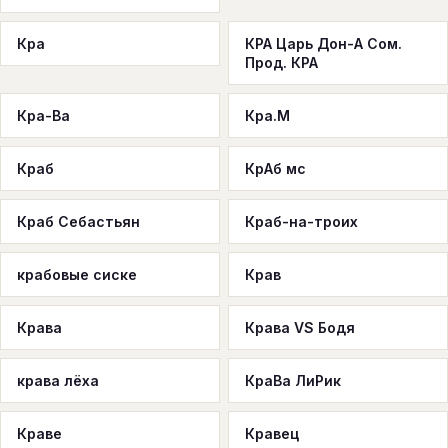
Кра
КРА Царь Дон-А Сом.
Прод. КРА
Кра-Ва
Кра.М
Краб
КрАб мс
Краб Себастьян
Краб-на-троих
крабовые сиске
Крав
Крава
Крава VS Бодя
крава лёха
КраВа ЛиРик
Краве
Кравец