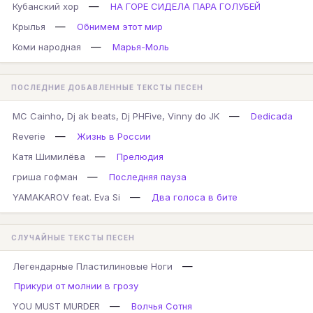
—
Кубанский хор
НА ГОРЕ СИДЕЛА ПАРА ГОЛУБЕЙ
—
Крылья
Обнимем этот мир
—
Коми народная
Марья-Моль
ПОСЛЕДНИЕ ДОБАВЛЕННЫЕ ТЕКСТЫ ПЕСЕН
—
MC Cainho, Dj ak beats, Dj PHFive, Vinny do JK
Dedicada
—
Reverie
Жизнь в России
—
Катя Шимилёва
Прелюдия
—
гриша гофман
Последняя пауза
—
YAMAKAROV feat. Eva Si
Два голоса в бите
СЛУЧАЙНЫЕ ТЕКСТЫ ПЕСЕН
—
Легендарные Пластилиновые Ноги
Прикури от молнии в грозу
—
YOU MUST MURDER
Волчья Сотня