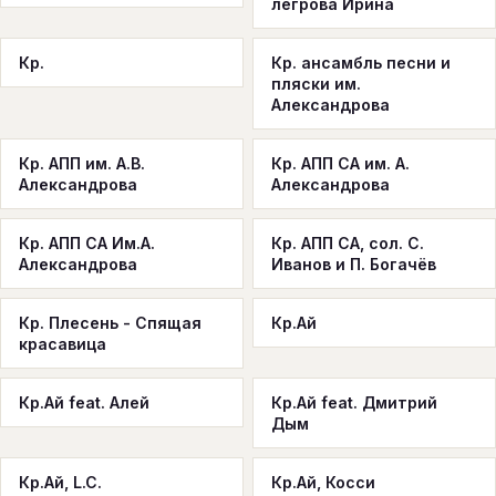
легрова Ирина
Кр.
Кр. ансамбль песни и
пляски им.
Александрова
Кр. АПП им. А.В.
Кр. АПП СА им. А.
Александрова
Александрова
Кр. АПП СА Им.А.
Кр. АПП СА, сол. С.
Александрова
Иванов и П. Богачёв
Кр. Плесень - Спящая
Кр.Ай
красавица
Кр.Ай feat. Алей
Кр.Ай feat. Дмитрий
Дым
Кр.Ай, L.C.
Кр.Ай, Косси