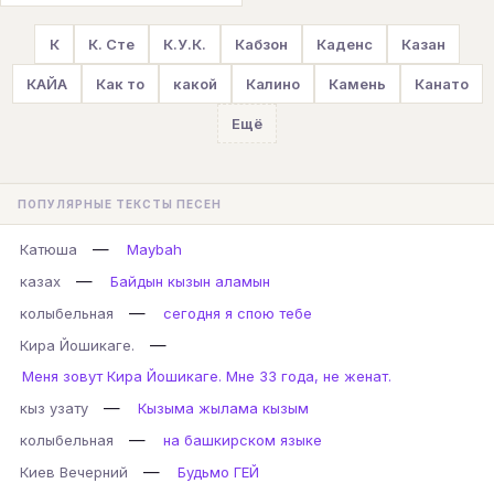
К
К. Сте
К.У.К.
Кабзон
Каденс
Казан
КАЙА
Как то
какой
Калино
Камень
Канато
Ещё
ПОПУЛЯРНЫЕ ТЕКСТЫ ПЕСЕН
—
Катюша
Maybah
—
казах
Байдын кызын аламын
—
колыбельная
сегодня я спою тебе
—
Кира Йошикаге.
Меня зовут Кира Йошикаге. Мне 33 года, не женат.
—
кыз узату
Кызыма жылама кызым
—
колыбельная
на башкирском языке
—
Киев Вечерний
Будьмо ГЕЙ