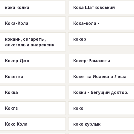
кока колка
Кока Шатковський
Кока-Кола
Кока-кола -
кокаин, сигареты,
кокер
алкоголь и анарексия
Кокер Джо
Кокер-Рамазоти
Кокетка
Кокетка Исаева и Леша
Кокка
Кокки - бегущий доктор.
Коклз
коко
Коко Кола
коко курлык