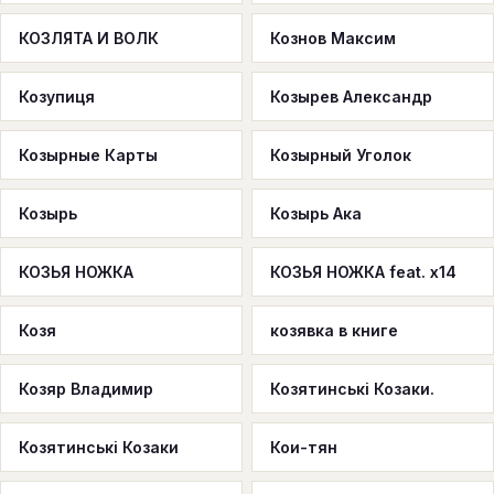
КОЗЛЯТА И ВОЛК
Кознов Максим
Козупиця
Козырев Александр
Козырные Карты
Козырный Уголок
Козырь
Козырь Ака
КОЗЬЯ НОЖКА
КОЗЬЯ НОЖКА feat. x14
Козя
козявка в книге
Козяр Владимир
Козятинські Козаки.
Козятинські Козаки
Кои-тян