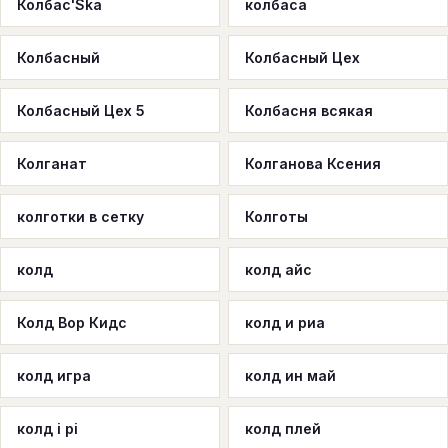
Колбас'Ska
колбаса
Колбасный
Колбасный Цех
Колбасный Цех 5
Колбасня всякая
Колганат
Колганова Ксения
колготки в сетку
Колготы
колд
колд айс
Колд Вор Кидс
колд и риа
колд игра
колд ин май
колд і рі
колд плей