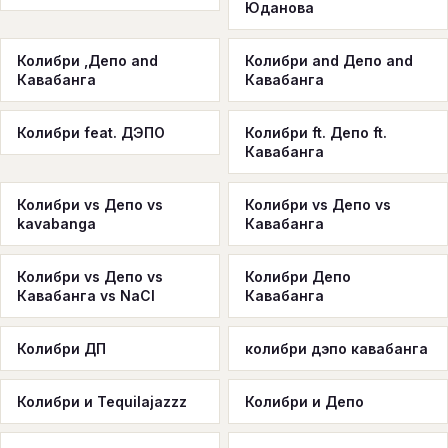
Юданова
Колибри ,Депо and
Колибри and Депо and
Кавабанга
Кавабанга
Колибри feat. ДЭПО
Колибри ft. Депо ft.
Кавабанга
Колибри vs Депо vs
Колибри vs Депо vs
kavabanga
Кавабанга
Колибри vs Депо vs
Колибри Депо
Кавабанга vs NaCl
Кавабанга
Колибри ДП
колибри дэпо кавабанга
Колибри и Tequilajazzz
Колибри и Депо