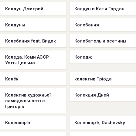
Колдун Дмитрий
Колдун и Катя Гордон
Колдуны
Колебания
Колебания feat. Видок
Колебатель и осетины
Коледа. Коми АССР
Коледж
Усть-Цильма
Колёк
колектив Тріода
Колектив художньої
Колекция Дней
самодіяльності с.
Григорів
КоленкорЪ
КоленкорЪ, Dashevsky