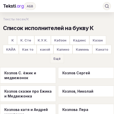
Teksti
.org
АБВ
Ru
А
Б
В
Г
Д
Е
Ж
З
Тексты песен
/
К
Список исполнителей на букву К
И
К
Л
М
Н
О
П
Р
С
Т
У
Ф
Х
Ц
Ч
Ш
Э
Ю
К
К. Сте
К.У.К.
Кабзон
Каденс
Казан
Я
En
A
B
C
D
E
F
G
КАЙА
Как то
какой
Калино
Камень
Канато
H
I
J
K
L
M
N
O
P
Ещё
Q
R
S
T
U
V
W
X
Y
Козлов С. ёжик и
Козлов Сергей
медвежонок
Z
#
Козлов сказки про Ежика
Козлов, Николай
и Медвежонка
Козлова катя и Андрей
Козлова Лера