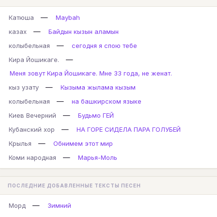
—
Катюша
Maybah
—
казах
Байдын кызын аламын
—
колыбельная
сегодня я спою тебе
—
Кира Йошикаге.
Меня зовут Кира Йошикаге. Мне 33 года, не женат.
—
кыз узату
Кызыма жылама кызым
—
колыбельная
на башкирском языке
—
Киев Вечерний
Будьмо ГЕЙ
—
Кубанский хор
НА ГОРЕ СИДЕЛА ПАРА ГОЛУБЕЙ
—
Крылья
Обнимем этот мир
—
Коми народная
Марья-Моль
ПОСЛЕДНИЕ ДОБАВЛЕННЫЕ ТЕКСТЫ ПЕСЕН
—
Морд
Зимний