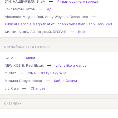
—
D1N, НАШЕVREMЯ, ShaM
Ритмы осеннего города
—
Константин Патов
Ад
—
Alexander Mogilco feat. Anny Waysun, Demarsimo
Biblical Canticle Magnificat of Johann Sebastian Bach. BWV 243
—
Хиджи, AttaiN, А3надцатый, DESPAIR
Rush
СЛУЧАЙНЫЕ ТЕКСТЫ ПЕСЕН
—
БИ-2
Виски
—
NEW KIDS ft. Paul Elstak
Life is like a dance
—
murtaz
INNA - Crazy Sexy Wild
—
Мадина Садуакасова
Кайда Сезим
—
J.J. Cale
Changes
СЧЁТЧИКИ