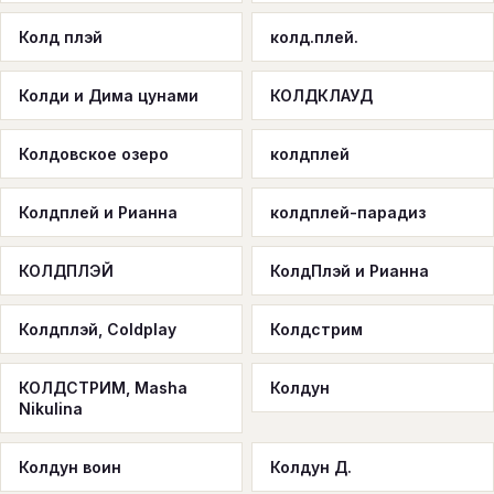
Колд плэй
колд.плей.
Колди и Дима цунами
КОЛДКЛАУД
Колдовское озеро
колдплей
Колдплей и Рианна
колдплей-парадиз
КОЛДПЛЭЙ
КолдПлэй и Рианна
Колдплэй, Coldplay
Колдстрим
КОЛДСТРИМ, Masha
Колдун
Nikulina
Колдун воин
Колдун Д.