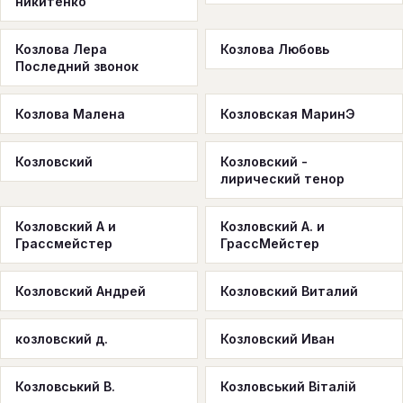
никитенко
Козлова Лера
Козлова Любовь
Последний звонок
Козлова Малена
Козловская МаринЭ
Козловский
Козловский -
лирический тенор
Козловский А и
Козловский А. и
Грассмейстер
ГрассМейстер
Козловский Андрей
Козловский Виталий
козловский д.
Козловский Иван
Козловський В.
Козловський Віталій