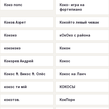
Коко попс
Коко- игра на
фортепиано
Коков Азрет
Кокойто левый чювак
Кококо
кОкОко с района
кокококо
Кокон
Кокорев Андрей
Кокос
Кокос ft. Викос ft. Олёс
Кокос на Ланч
кокос ти мій
КОКОСЫ
кокотов.
КокПорн