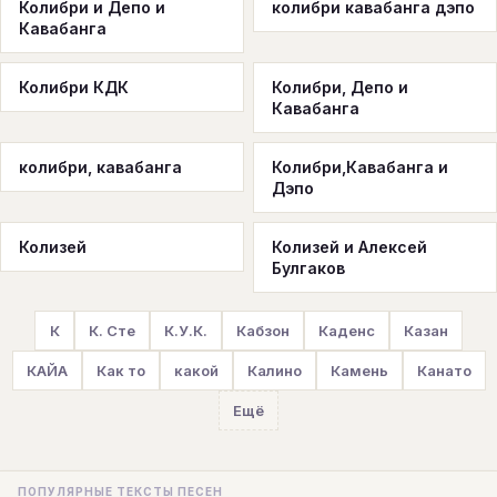
Колибри и Депо и
колибри кавабанга дэпо
Кавабанга
Колибри КДК
Колибри, Депо и
Кавабанга
колибри, кавабанга
Колибри,Кавабанга и
Дэпо
Колизей
Колизей и Алексей
Булгаков
К
К. Сте
К.У.К.
Кабзон
Каденс
Казан
КАЙА
Как то
какой
Калино
Камень
Канато
Ещё
ПОПУЛЯРНЫЕ ТЕКСТЫ ПЕСЕН