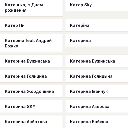
Катенька, с Днем
Катер Sky
рождения
Катер Пи
Катерiна
Катерiна feat. Андрей
Катерина
Божко
Катерина Бужинська
Катерина Бужинська
Катерина Голицина
Катерина Голицына
Катерина Жордочкина
Катерина Іванчук
Катерина SKY
Катерина Акерова
Катерина Арбатова
Катерина Бабкіна