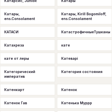
Катарсис, JunioR
Катары
Катары,
Катары, Kirill Bogomiloff,
ens.Consolament
ens.Consolament
КАТАСИ
КатастрофичныеТушканы
Катахреза
кате
кате от леры
Катеварі
Категорический
Категория состояния
императив
Катенкарт
Катенок
Катенок Гав
Катенька Муррр