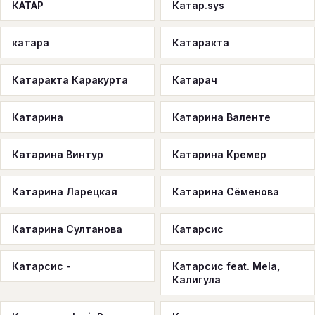
КАТАР
Катар.sys
катара
Катаракта
Катаракта Каракурта
Катарач
Катарина
Катарина Валенте
Катарина Винтур
Катарина Кремер
Катарина Ларецкая
Катарина Сёменова
Катарина Султанова
Катарсис
Катарсис -
Катарсис feat. Mela,
Калигула