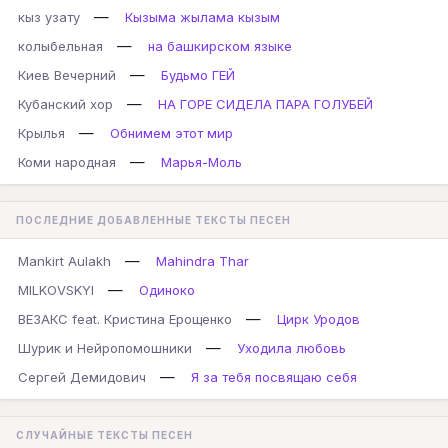
—
кыз узату
Кызыма жылама кызым
—
колыбельная
на башкирском языке
—
Киев Вечерний
Будьмо ГЕЙ
—
Кубанский хор
НА ГОРЕ СИДЕЛА ПАРА ГОЛУБЕЙ
—
Крылья
Обнимем этот мир
—
Коми народная
Марья-Моль
ПОСЛЕДНИЕ ДОБАВЛЕННЫЕ ТЕКСТЫ ПЕСЕН
—
Mankirt Aulakh
Mahindra Thar
—
MILKOVSKYI
Одиноко
—
ВЕЗАКС feat. Кристина Ерощенко
Цирк Уродов
—
Шурик и Нейропомошники
Уходила любовь
—
Сергей Демидович
Я за тебя посвящаю себя
СЛУЧАЙНЫЕ ТЕКСТЫ ПЕСЕН