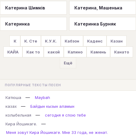
Катерина Шимків
Катерина, Машенька
Катеринка
Катеринка Бурняк
К
К. Сте
К.У.К.
Кабзон
Каденс
Казан
КАЙА
Как то
какой
Калино
Камень
Канато
Ещё
ПОПУЛЯРНЫЕ ТЕКСТЫ ПЕСЕН
—
Катюша
Maybah
—
казах
Байдын кызын аламын
—
колыбельная
сегодня я спою тебе
—
Кира Йошикаге.
Меня зовут Кира Йошикаге. Мне 33 года, не женат.