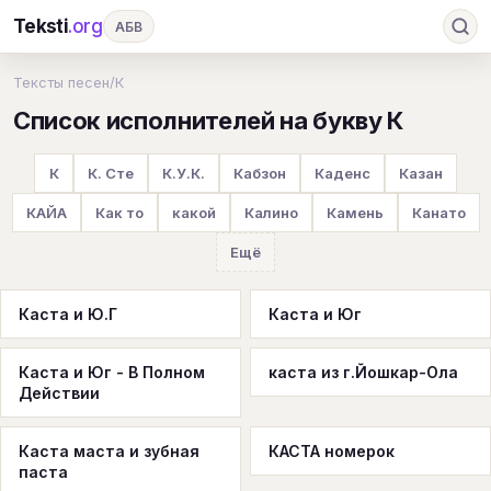
Teksti
.org
АБВ
Ru
А
Б
В
Г
Д
Е
Ж
З
Тексты песен
/
К
Список исполнителей на букву К
И
К
Л
М
Н
О
П
Р
С
Т
У
Ф
Х
Ц
Ч
Ш
Э
Ю
К
К. Сте
К.У.К.
Кабзон
Каденс
Казан
Я
En
A
B
C
D
E
F
G
КАЙА
Как то
какой
Калино
Камень
Канато
H
I
J
K
L
M
N
O
P
Ещё
Q
R
S
T
U
V
W
X
Y
Каста и Ю.Г
Каста и Юг
Z
#
Каста и Юг - В Полном
каста из г.Йошкар-Ола
Действии
Каста маста и зубная
КАСТА номерок
паста