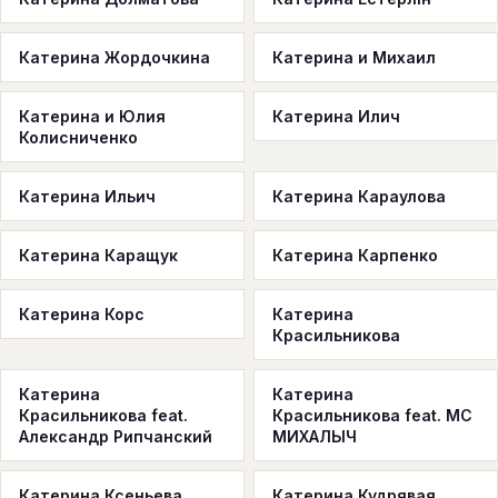
Катерина Жордочкина
Катерина и Михаил
Катерина и Юлия
Катерина Илич
Колисниченко
Катерина Ильич
Катерина Караулова
Катерина Каращук
Катерина Карпенко
Катерина Корс
Катерина
Красильникова
Катерина
Катерина
Красильникова feat.
Красильникова feat. МС
Александр Рипчанский
МИХАЛЫЧ
Катерина Ксеньева
Катерина Кудрявая