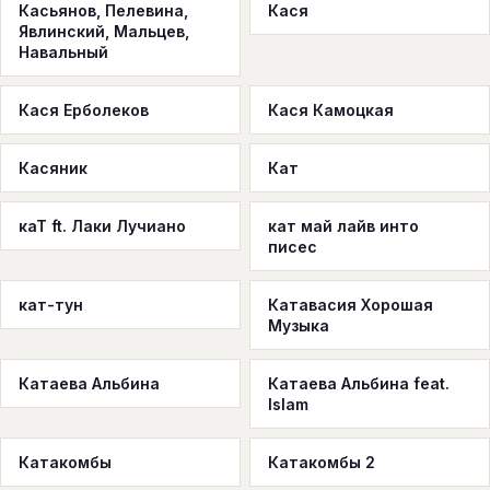
Касьянов, Пелевина,
Кася
Явлинский, Мальцев,
Навальный
Кася Ерболеков
Кася Камоцкая
Касяник
Кат
каТ ft. Лаки Лучиано
кат май лайв инто
писес
кат-тун
Катавасия Хорошая
Музыка
Катаева Альбина
Катаева Альбина feat.
Islam
Катакомбы
Катакомбы 2