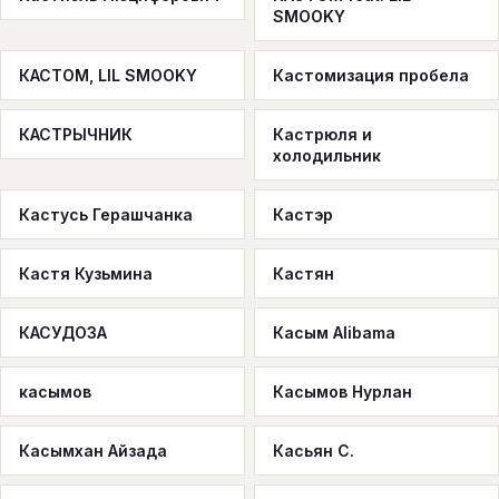
SMOOKY
КАСТОМ, LIL SMOOKY
Кастомизация пробела
КАСТРЫЧНИК
Кастрюля и
холодильник
Кастусь Герашчанка
Кастэр
Кастя Кузьмина
Кастян
КАСУДОЗА
Касым Alibama
касымов
Касымов Нурлан
Касымхан Айзада
Касьян С.