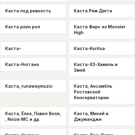
Каста под ревность
Каста Рем Дигга
Каста рокн рол
Каста Фирс из Monster
High
Каста-
Каста-Koritsa
Каста-Ноггано
Каста-ХЗ-Хамиль и
Змей
Каста, runawaymuzic
Каста, Ансамбль
Ростовской
Консерватории
Каста, Ёлка, Павел Воля,
Каста, Михей и
, Noize MC и др.
Джуманджи